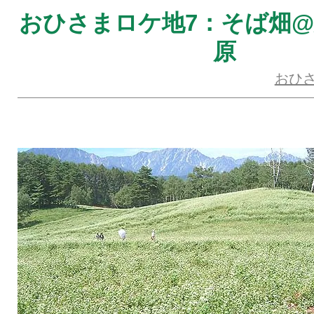
おひさまロケ地7：そば畑
原
おひ