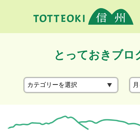
とっておきブロ
カ
テ
ゴ
リ
ー