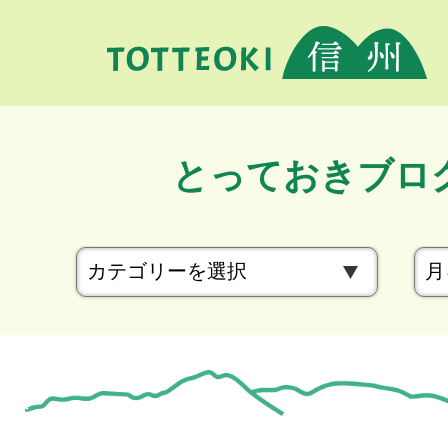
とっておきブロ
カ
テ
ゴ
リ
ー