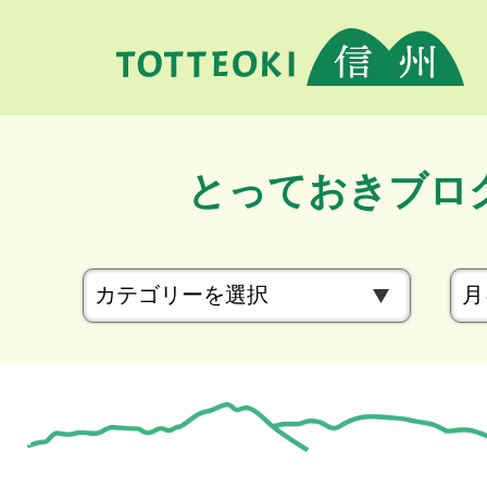
とっておきブロ
カ
テ
ゴ
リ
ー