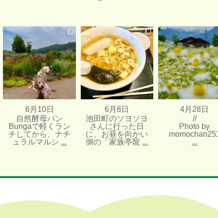
自然酵母パンBungaで軽く
池田町のソヨソヨさんに行
//
ランチしてから、ナチュラ
った日に、お昼を向かい側
Photo by momochan
ルマルシ
...
の「家族亭龍
...
...
6月 10 日
6月 8 日
4月 28 日
38
2
11
0
6329
2
6月10日
6月8日
4月28日
自然酵母パン
池田町のソヨソヨ
//
Bungaで軽くラン
さんに行った日
Photo by
チしてから、ナチ
に、お昼を向かい
momochan25
ュラルマルシ
...
側の「家族亭龍
...
...