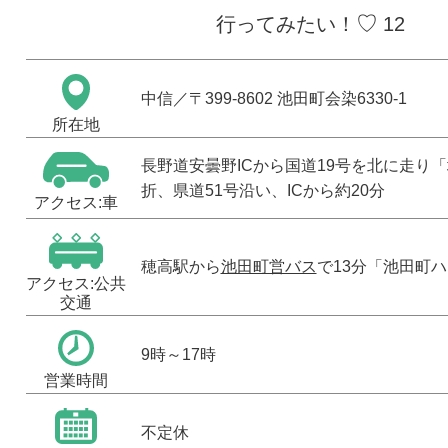
♡
行ってみたい！
12
中信
／〒399-8602 池田町会染6330-1
所在地
長野道安曇野ICから国道19号を北に走り
折、県道51号沿い、ICから約20分
アクセス:車
穂高駅から
池田町営バス
で13分「池田町
アクセス:公共
交通
9時～17時
営業時間
不定休