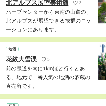
北アルプス展望美術館
♡
3
ハーブセンターから東南の山麓の、
北アルプスが展望できる抜群のロケ
ーションにあります。
地酒
花紋大雪渓
♡
5
前の県道を南に1kmほど行くとあ
る、地元で一番人気の地酒の酒蔵の
直売所です。
紅葉