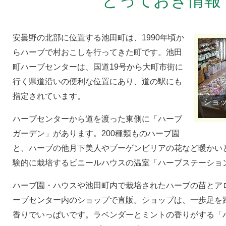
とっておき情報
安曇野の北部に位置する池田町は、1990年頃か
らハーブで村おこしを行ってきた町です。池田
町ハーブセンターは、国道19号から大町市街に
行く県道沿いの便利な位置にあり、道の駅にも
指定されています。
ショ
ハーブセンターから道を渡った東側に「ハーブ
ガーデン」があります。200種類ものハーブ園
と、ハーブの他月下美人やブーゲンビリアの花など暖かい
験的に栽培するビニールハウスの温室「ハーブステーショ
ハーブ園・ハウスや池田町内で栽培されたハーブの苗とア
ーブセンター内のショップで直販。ショップは、一歩足を
香りでいっぱいです。ラベンダーとミントの香りがする「