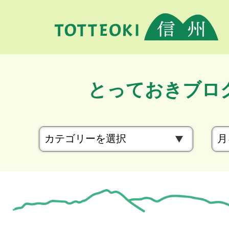
とっておきブロ
カ
テ
ゴ
リ
ー