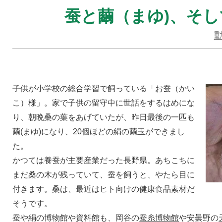
蚕と繭（まゆ)、そし
子供が小学校の総合学習で飼っている「お蚕（かい
こ）様」。家で子供の留守中に世話をするはめにな
り、朝晩桑の葉をあげていたが、昨日最後の一匹も
繭(まゆ)になり、20個ほどの絹の繭玉ができまし
た。
かつては養蚕が主要産業だった長野県。あちこちに
まだ桑の木が残っていて、蚕を飼うと、やたら目に
付きます。桑は、最近はヒト向けの健康食品素材だ
そうです。
蚕や絹の博物館や資料館も、岡谷の
蚕糸博物館
や安曇野の