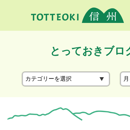
とっておきブロ
カ
テ
ゴ
リ
ー