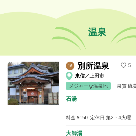
温泉
別所温泉
♡
5
16
東信
／上田市
メジャーな温泉地
泉質
硫
石湯
料金 ¥150
定休日 第2・4火曜
大師湯