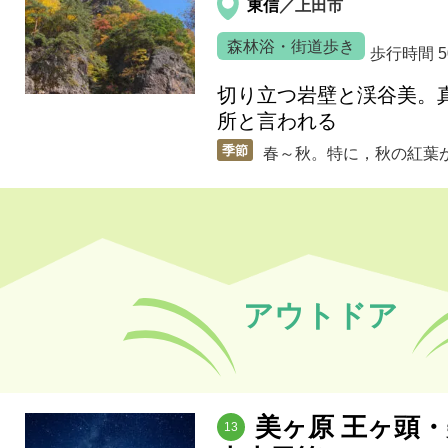
東信
／上田市
森林浴・街道歩き
歩行時間
切り立つ岩壁と渓谷美。
所と言われる
季節
春～秋。特に，秋の紅葉
アウトドア
美ヶ原 王ヶ頭
13