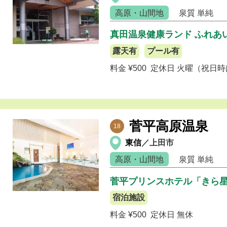
高原・山間地
泉質
単純
真田温泉健康ランド ふれあ
露天有
プール有
料金 ¥500
定休日 火曜（祝日
菅平高原温泉
18
東信
／上田市
高原・山間地
泉質
単純
菅平プリンスホテル「きら
宿泊施設
料金 ¥500
定休日 無休