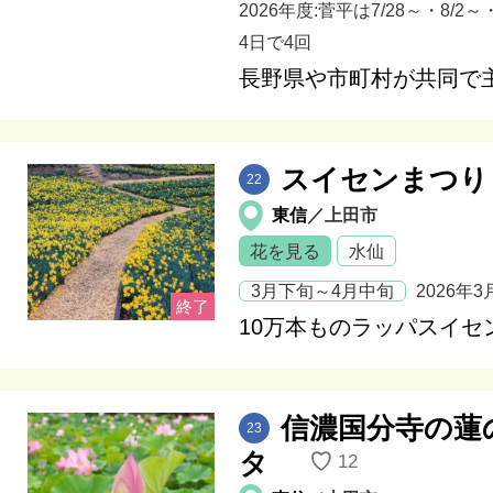
2026年度:菅平は7/28～・8/2～・
4日で4回
長野県や市町村が共同で
スイセンまつり
22
東信
／上田市
花を見る
水仙
3月下旬～4月中旬
2026年3
10万本ものラッパスイセ
信濃国分寺の蓮
23
タ
♡
12