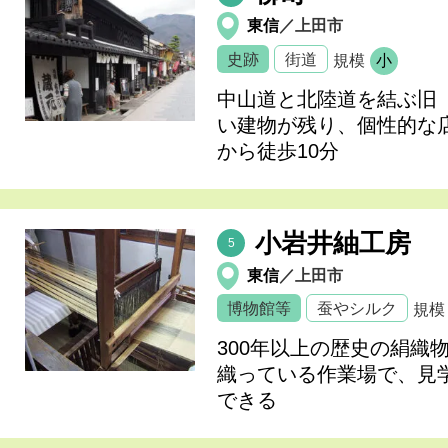
東信
／上田市
史跡
街道
規模
小
中山道と北陸道を結ぶ旧
い建物が残り、個性的な
から徒歩10分
小岩井紬工房
5
東信
／上田市
博物館等
蚕やシルク
規模
300年以上の歴史の絹織
織っている作業場で、見
できる