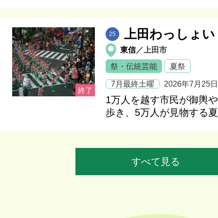
上田わっしょい
25
東信
／上田市
祭・伝統芸能
夏祭
7月最終土曜
2026年7月25
1万人を越す市民が御輿
歩き、5万人が見物する
すべて見る