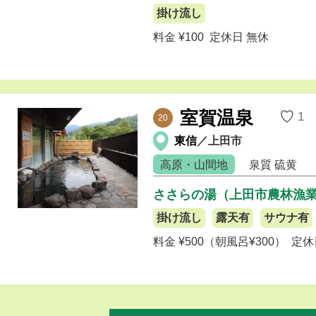
掛け流し
料金 ¥100
定休日 無休
室賀温泉
♡
1
20
東信
／上田市
高原・山間地
泉質
硫黄
ささらの湯（上田市農林漁
掛け流し
露天有
サウナ有
料金 ¥500（朝風呂¥300）
定休