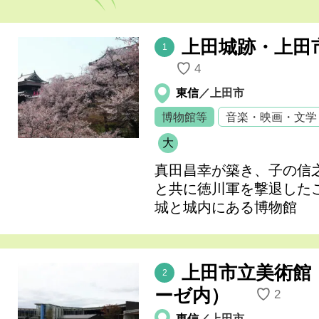
上田城跡・上田
1
♡
4
東信
／上田市
博物館等
音楽・映画・文学
大
真田昌幸が築き、子の信之
と共に徳川軍を撃退した
城と城内にある博物館
上田市立美術館
2
ーゼ内）
♡
2
東信
／上田市