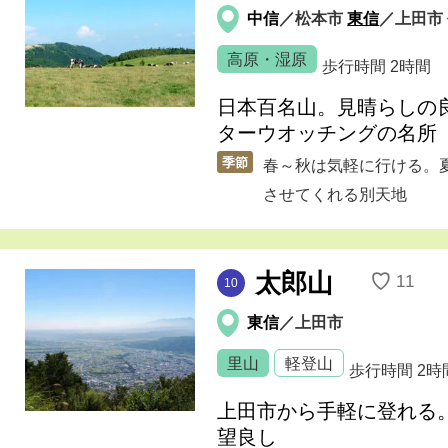
中信
／松本市
東信
／上田市
高原・湿原
歩行時間
2時間
日本百名山。見晴らしの
ターウオッチングの名所
季節
春～秋は気軽に行ける。
させてくれる別天地
太郎山
♡
11
10
東信
／上田市
里山
軽登山
歩行時間
2時
上田市から手軽に登れる
望良し