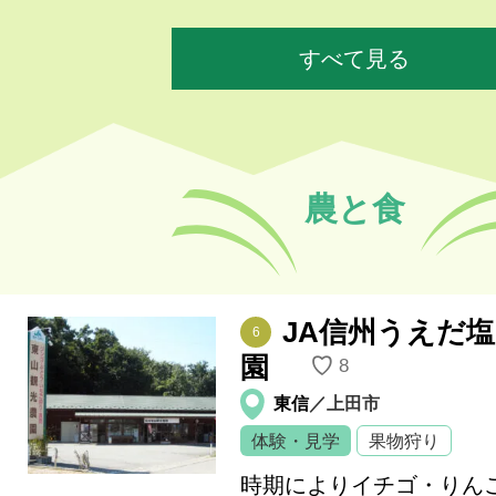
すべて見る
農と食
JA信州うえだ
6
園
♡
8
東信
／上田市
体験・見学
果物狩り
時期によりイチゴ・りん