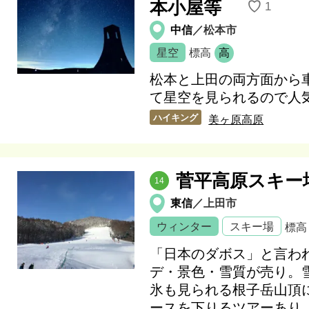
本小屋等
♡
1
中信
／松本市
星空
標高
高
松本と上田の両方面から
て星空を見られるので人
ハイキング
美ヶ原高原
菅平高原スキー
14
東信
／上田市
ウィンター
スキー場
標高
「日本のダボス」と言わ
デ・景色・雪質が売り。
氷も見られる根子岳山頂に
ースを下りるツアーあり