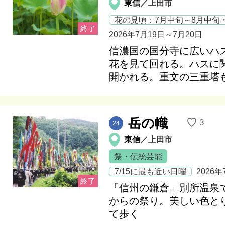
東信
／上田市
花の見頃：7月中旬～8月中旬
2026年7月19日
～
7月20日
信濃国の国分寺に広いハ
花を見て回れる。ハスに
開かれる。重文の三重塔
岳の幟
♡
3
24
東信
／上田市
祭・伝統芸能
7/15に最も近い日曜
2026年
「信州の鎌倉」別所温泉で
からの祭り。美しい色と
て歩く