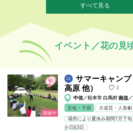
すべて見る
イベント／花の見
サマーキャンプ 
21
高原 他）
♡
3
中信
／松本市 白馬村
南信
文化・子供
大道芸・人形劇
場所により夏休み期間7月下旬
か2泊3日