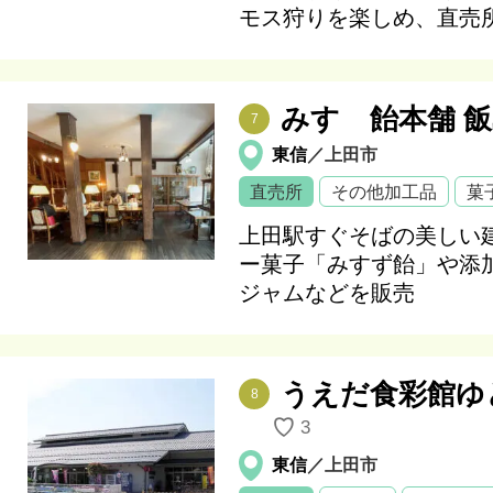
モス狩りを楽しめ、直売
みすゞ飴本舗 
7
東信
／上田市
直売所
その他加工品
菓
上田駅すぐそばの美しい
ー菓子「みすず飴」や添
ジャムなどを販売
うえだ食彩館ゆ
8
♡
3
東信
／上田市