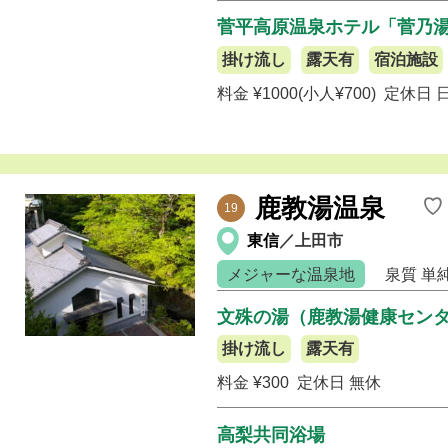
菅平高原温泉ホテル「菅乃
掛け流し
露天有
宿泊施設
料金 ¥1000(小人¥700)
定休日 
鹿教湯温泉
♡
19
東信
／上田市
メジャーな温泉地
泉質
単
文殊の湯（鹿教湯健康セン
掛け流し
露天有
料金 ¥300
定休日 無休
高梨共同浴場