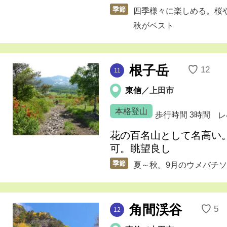
季節
四季様々に楽しめる。桜
秋がベスト
根子岳
♡
12
11
東信
／上田市
本格登山
歩行時間
3時間
レ
花の百名山として名高い
可。眺望良し
季節
夏～秋。9月のウメバチ
角間渓谷
♡
5
12