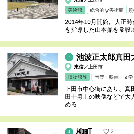
美術館
総合的な美術館
規
2014年10月開館。大正
を指導した山本鼎を常設
池波正太郎真田
3
東信
／上田市
博物館等
音楽・映画・文学
上田市中心街にあり、真
田十勇士の映像などで大
める
柳町
♡
2
4