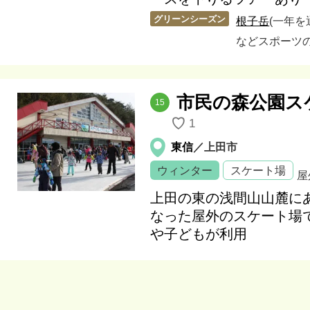
グリーンシーズン
根子岳
(一年
などスポーツの
市民の森公園ス
15
♡
1
東信
／上田市
ウィンター
スケート場
屋
上田の東の浅間山山麓に
なった屋外のスケート場
や子どもが利用