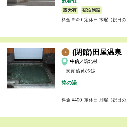
冠着荘
露天有
宿泊施設
料金 ¥500
定休日 木曜（祝日
(閉館)田屋温泉
4
中信
／筑北村
泉質
硫黄/冷鉱
柊の湯
料金 ¥400
定休日 月曜（祝日