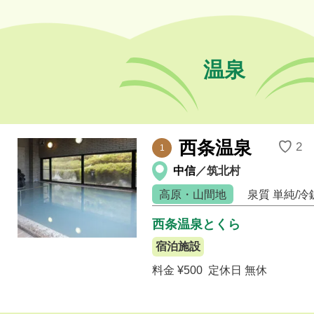
温泉
西条温泉
♡
2
1
中信
／筑北村
高原・山間地
泉質
単純/冷
西条温泉とくら
宿泊施設
料金 ¥500
定休日 無休