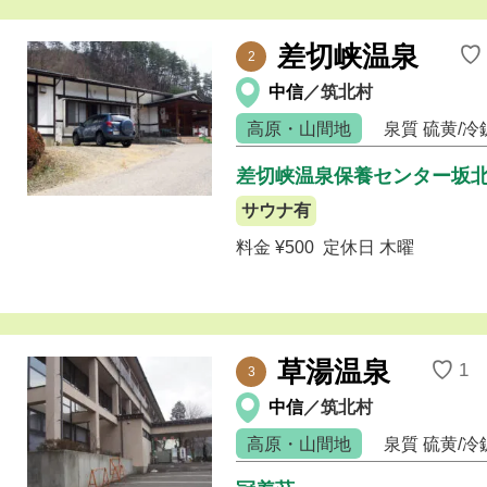
差切峡温泉
♡
2
中信
／筑北村
高原・山間地
泉質
硫黄/冷
差切峡温泉保養センター坂
サウナ有
料金 ¥500
定休日 木曜
草湯温泉
♡
1
3
中信
／筑北村
高原・山間地
泉質
硫黄/冷