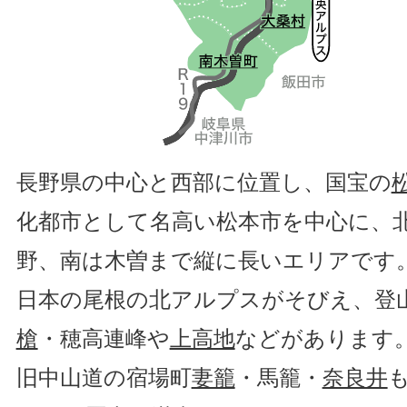
長野県の中心と西部に位置し、国宝の
化都市として名高い松本市を中心に、
野、南は木曽まで縦に長いエリアです
日本の尾根の北アルプスがそびえ、登
槍
・穂高連峰や
上高地
などがあります
旧中山道の宿場町
妻籠
・馬籠・
奈良井