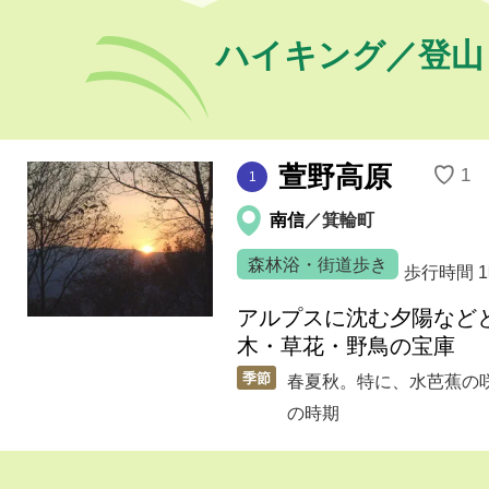
ハイキング／登山
萱野高原
♡
1
1
南信
／箕輪町
森林浴・街道歩き
歩行時間
アルプスに沈む夕陽など
木・草花・野鳥の宝庫
季節
春夏秋。特に、水芭蕉の咲
の時期