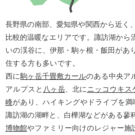
長野県の南部、愛知県や関西から近く
比較的温暖なエリアです。諏訪湖から
いの渓谷に、伊那・駒ヶ根・飯田があ
住する方も多いです。
西に
駒ヶ岳千畳敷カール
のある中央ア
アルプスと
八ヶ岳
、北に
ニッコウキス
峰
があり、ハイキングやドライブを満
諏訪湖の湖畔と、白樺湖などがある蓼
博物館
やファミリー向けのレジャー施