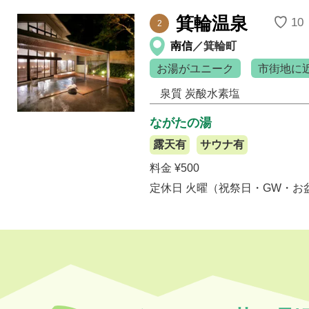
箕輪温泉
♡
10
2
南信
／箕輪町
お湯がユニーク
市街地に
泉質
炭酸水素塩
ながたの湯
露天有
サウナ有
料金 ¥500
定休日 火曜（祝祭日・GW・お