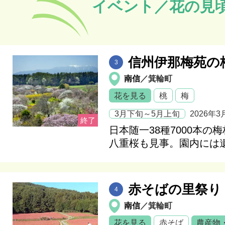
イベント／花の見
信州伊那梅苑の
3
南信
／箕輪町
花を見る
桃
梅
3月下旬～5月上旬
2026年3
日本随一38種7000本の
八重桜も見事。園内には
赤そばの里祭り
4
南信
／箕輪町
花を見る
赤そば
農産物