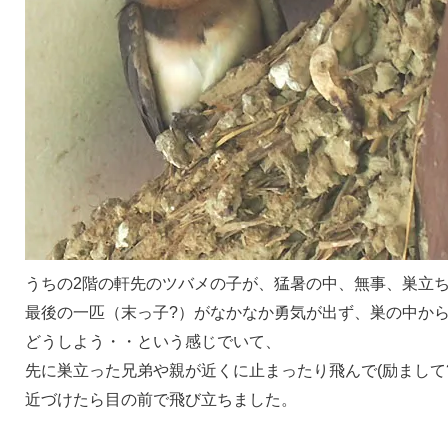
うちの2階の軒先のツバメの子が、猛暑の中、無事、巣立
最後の一匹（末っ子?）がなかなか勇気が出ず、巣の中か
どうしよう・・という感じでいて、
先に巣立った兄弟や親が近くに止まったり飛んで(励まして
近づけたら目の前で飛び立ちました。