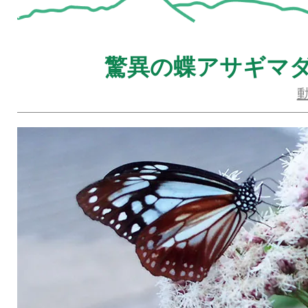
驚異の蝶アサギマ