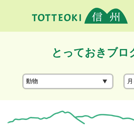
とっておきブロ
カ
テ
ゴ
リ
ー