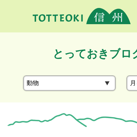
とっておきブロ
カ
テ
ゴ
リ
ー