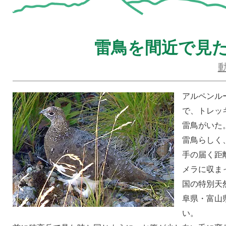
雷鳥を間近で見
アルペンル
で、トレッ
雷鳥がいた
雷鳥らしく
手の届く距
メラに収ま
国の特別天
阜県・富山
い。