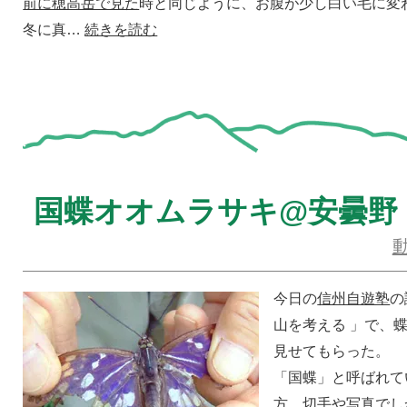
前に穂高岳で見た
時と同じように、お腹が少し白い毛に変
冬に真…
続きを読む
国蝶オオムラサキ@安曇野
今日の
信州自遊塾
の
山を考える 」で、
見せてもらった。
「国蝶」と呼ばれて
方、切手や写真でし