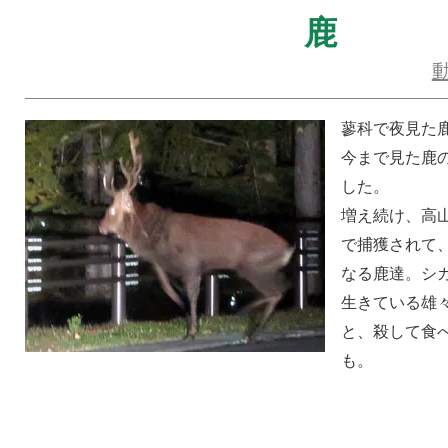
鹿
蓼科で夜見た
今まで見た鹿
した。
増え続け、高
で捕獲されて
なる鹿達。シ
生きている雄
と、殺して食
も。