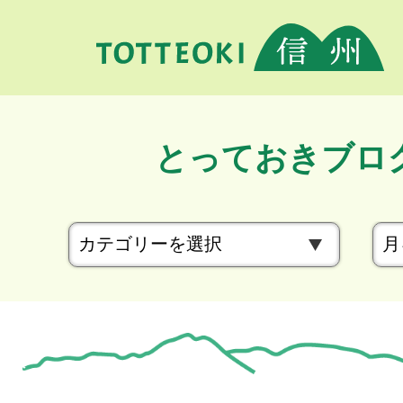
とっておきブロ
カ
テ
ゴ
リ
ー