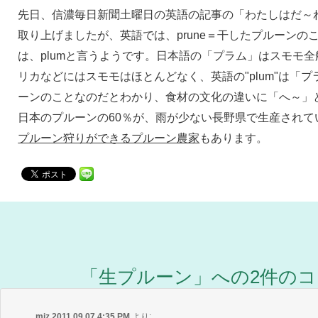
先日、信濃毎日新聞土曜日の英語の記事の「わたしはだ～
取り上げましたが、英語では、prune＝干したプルーンの
は、plumと言うようです。日本語の「プラム」はスモモ
リカなどにはスモモはほとんどなく、英語の"plum"は「
ーンのことなのだとわかり、食材の文化の違いに「へ～」
日本のプルーンの60％が、雨が少ない長野県で生産されて
プルーン狩りができるプルーン農家
もあります。
「
生プルーン
」への2件の
miz
2011.09.07 4:35 PM
より: