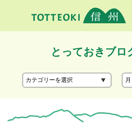
とっておきブロ
カ
テ
ゴ
リ
ー