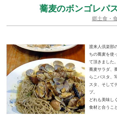
蕎麦のボンゴレパ
郷土食・
渡来人倶楽部
ちの蕎麦を使
て頂きました
蕎麦サラダ、
らこパスタ、
スタ、そして
プ。
どれも美味し
食材と合うこ