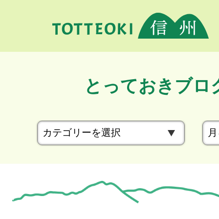
とっておきブロ
カ
テ
ゴ
リ
ー