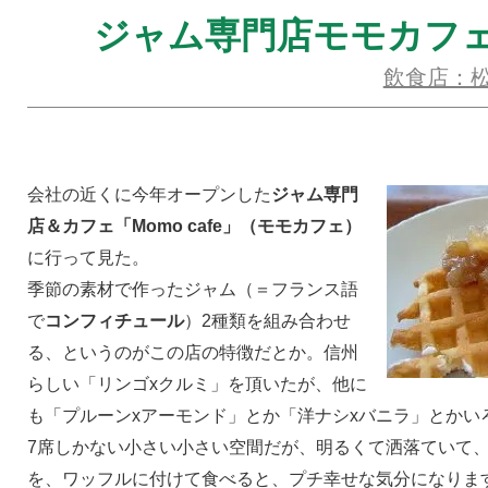
ジャム専門店モモカフ
飲食店：
会社の近くに今年オープンした
ジャム専門
店＆カフェ「Momo cafe」（モモカフェ）
に行って見た。
季節の素材で作ったジャム（＝フランス語
で
コンフィチュール
）2種類を組み合わせ
る、というのがこの店の特徴だとか。信州
らしい「リンゴxクルミ」を頂いたが、他に
も「プルーンxアーモンド」とか「洋ナシxバニラ」とかい
7席しかない小さい小さい空間だが、明るくて洒落ていて
を、ワッフルに付けて食べると、プチ幸せな気分になりま