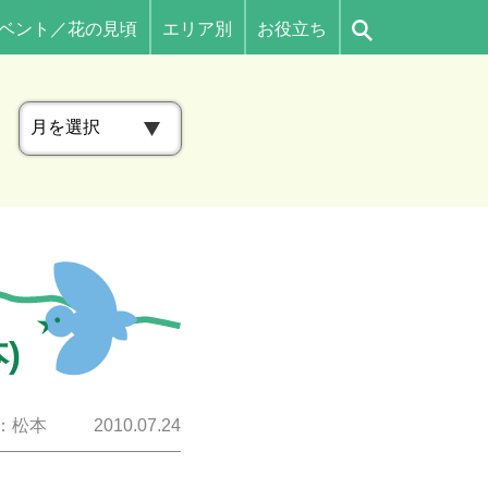
ベント／花の見頃
エリア別
お役立ち
ア
ー
カ
イ
ブ
)
：松本
2010.07.24