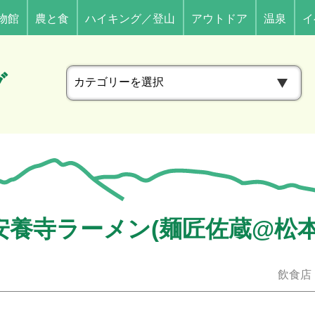
物館
農と食
ハイキング／登山
アウトドア
温泉
イ
カ
グ
テ
ゴ
リ
ー
安養寺ラーメン(麺匠佐蔵@松本
飲食店