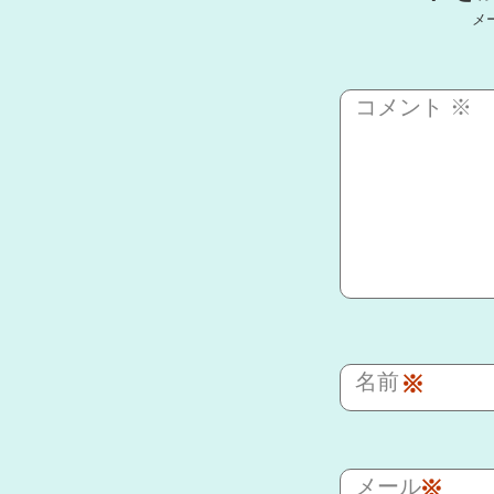
メ
コメント
※
名前
※
メール
※