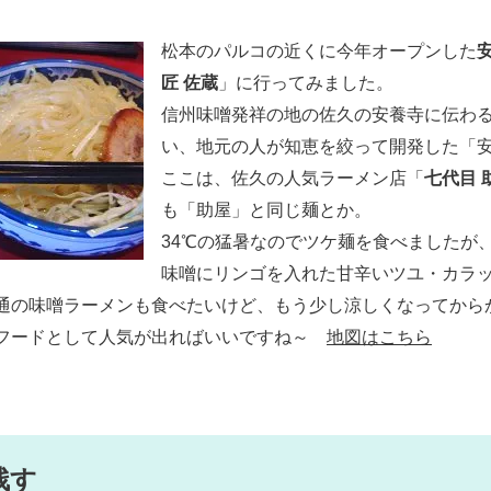
松本のパルコの近くに今年オープンした
匠 佐蔵
」に行ってみました。
信州味噌発祥の地の佐久の安養寺に伝わ
い、地元の人が知恵を絞って開発した「
ここは、佐久の人気ラーメン店「
七代目 
も「助屋」と同じ麺とか。
34℃の猛暑なのでツケ麺を食べましたが
味噌にリンゴを入れた甘辛いツユ・カラ
通の味噌ラーメンも食べたいけど、もう少し涼しくなってから
フードとして人気が出ればいいですね～
地図はこちら
残す