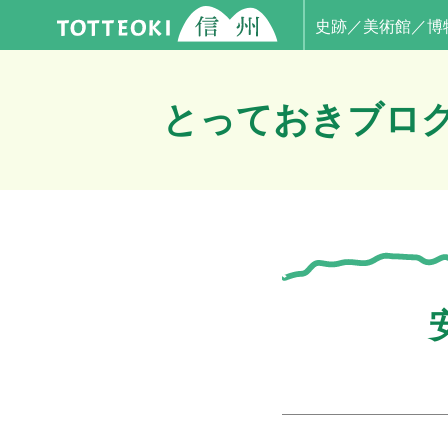
史跡／美術館／博
とっておきブロ