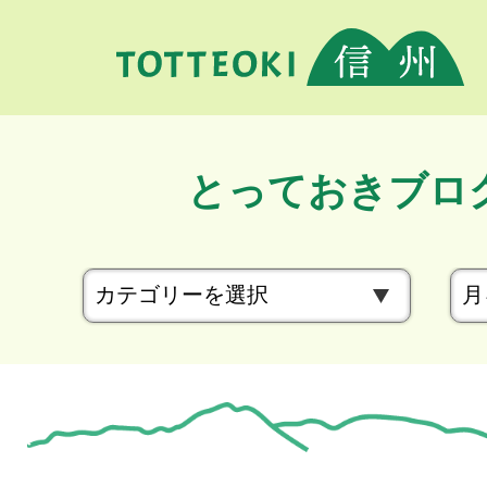
とっておきブロ
カ
テ
ゴ
リ
ー