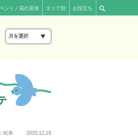
ベント／花の見頃
エリア別
お役立ち
ア
ー
カ
イ
ブ
テ
：松本
2020.12.19