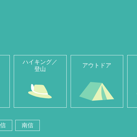
ハイキング／
アウトドア
登山
信
南信