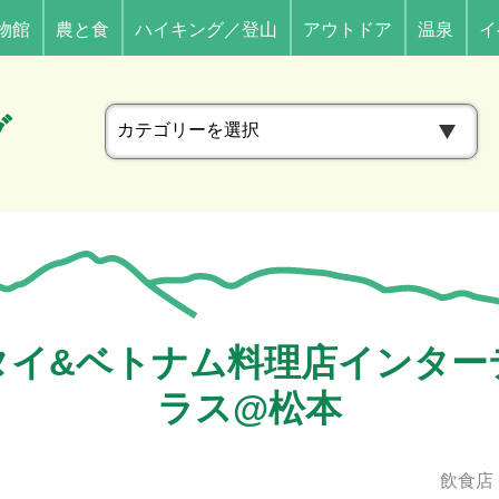
物館
農と食
ハイキング／登山
アウトドア
温泉
イ
カ
グ
テ
ゴ
リ
ー
タイ&ベトナム料理店インター
ラス@松本
飲食店