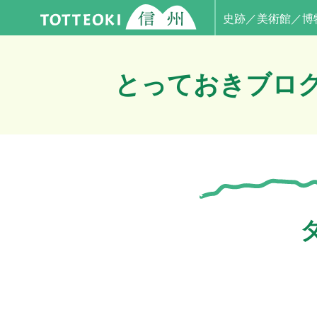
史跡／美術館／博
とっておきブロ