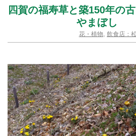
四賀の福寿草と築150年の
やまぼし
花・植物
,
飲食店：