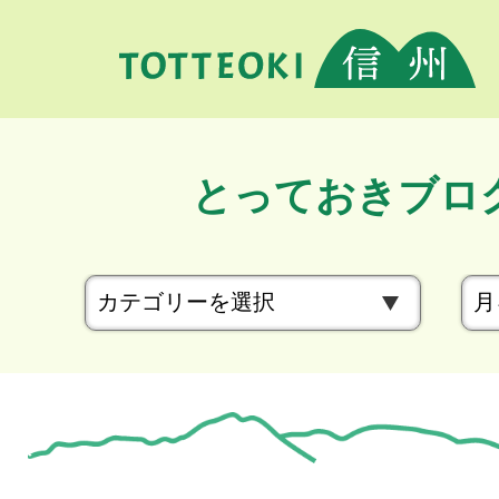
とっておきブロ
カ
テ
ゴ
リ
ー