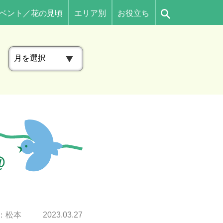
ベント／花の見頃
エリア別
お役立ち
ア
ー
カ
イ
ブ
@
：松本
2023.03.27