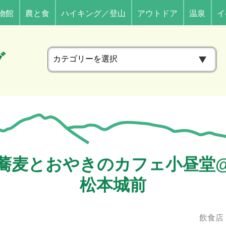
物館
農と食
ハイキング／登山
アウトドア
温泉
イ
カ
グ
テ
ゴ
リ
ー
蕎麦とおやきのカフェ小昼堂
松本城前
飲食店