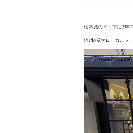
松本城のすぐ前に3年
信州の2大ローカルフ