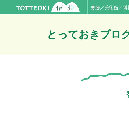
史跡／美術館／博
とっておきブロ