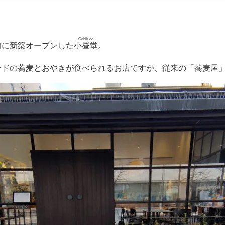
Cohiludo
前に新築オープンした
小昼堂
。
ードの蕎麦とおやきが食べられるお店ですが、従来の「蕎麦屋