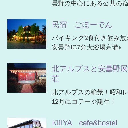
曇野の中心にある公共の
民宿 ごほーでん
バイキング2食付き飲み放
安曇野IC7分大浴場完備♪
北アルプスと安曇野展
荘
北アルプスの絶景！昭和レト
12月にコテージ誕生！
KIIIYA cafe&hostel