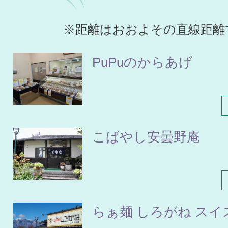
※距離はおおよその直線距離
PuPuのからあげ
こばやし安曇野庵
らぁ麺 しろがね スイ