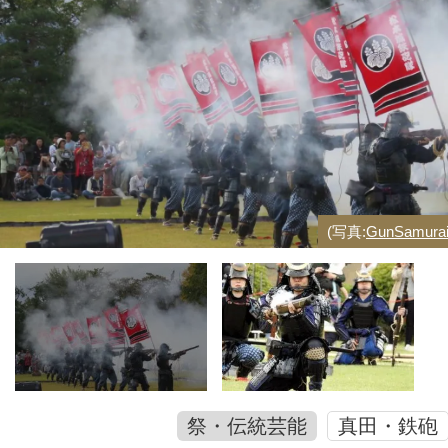
(写真:
GunSamura
祭・伝統芸能
真田・鉄砲