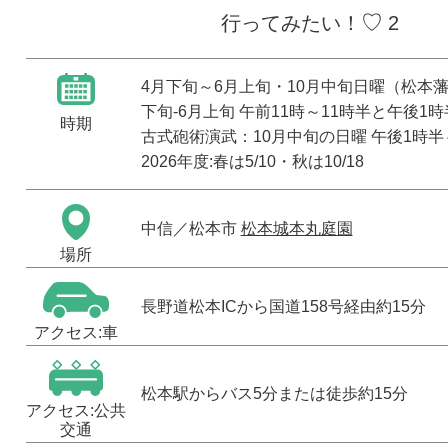
♡
行ってみたい！
2
4月下旬～6月上旬・10月中旬日曜（松本
下旬-6月上旬 午前11時～11時半と午後1
時期
古式砲術演武：10月中旬の日曜 午後1時半
2026年度:春は5/10・秋は10/18
中信
／松本市
松本城本丸庭園
場所
長野道松本ICから国道158号経由約15分
アクセス:車
松本駅からバス5分または徒歩約15分
アクセス:公共
交通