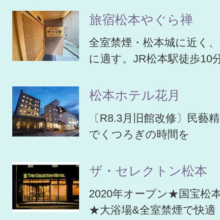
旅宿松本やぐら禅
全室禁煙・松本城に近く
に適す。JR松本駅徒歩10
松本ホテル花月
〔R8.3月旧館改修〕民藝
でくつろぎの時間を
ザ・セレクトン松本
2020年オープン★国宝松
★大浴場&全室禁煙で快適