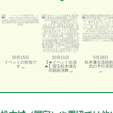
イベントの告知です
...
【🔥イベント出演🔥】国宝
松本藩古流砲術演武の
松本城古式砲術演舞
...
演習
...
10月 15 日
10月 11 日
14
0
5月 18 日
22
0
13
0
10月15日
10月11日
5月18日
イベントの告知で
【🔥イベント出演
松本藩古流砲術
す
...
🔥】国宝松本城古
武の予行演習
式砲術演舞
...
...