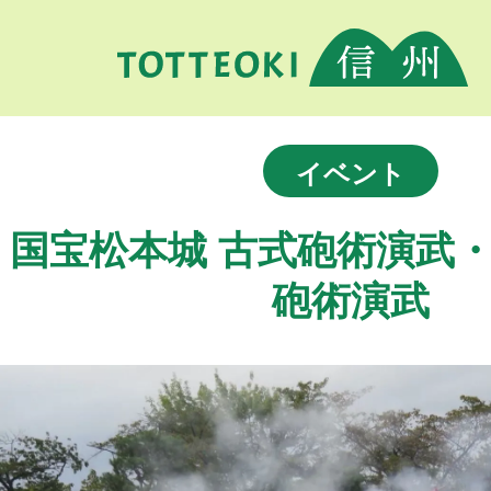
イベント
国宝松本城 古式砲術演武
砲術演武