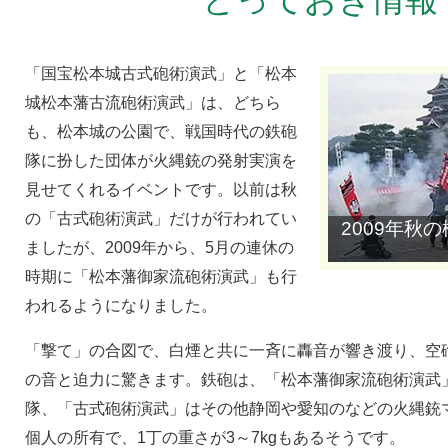
「国宝松本城古式砲術演武」と「松本
城松本藩古流砲術演武」は、どちら
も、松本城の公園で、戦国時代の鉄砲
隊に扮した団体が火縄銃の発射実演を
見せてくれるイベントです。以前は秋
の「古式砲術演武」だけが行われてい
2009年秋
ましたが、2009年から、5月の連休の
時期に「松本藩御家流砲術演武」も行
われるようになりました。
「撃て」の合図で、白煙と共に一斉に轟音が響き渡り、空
の音と迫力に驚きます。鉄砲は、「松本藩御家流砲術演武
隊、「古式砲術演武」はその他静岡や愛知のなどの火縄銃
個人の所有で、1丁の重さが3～7kgもあるそうです。