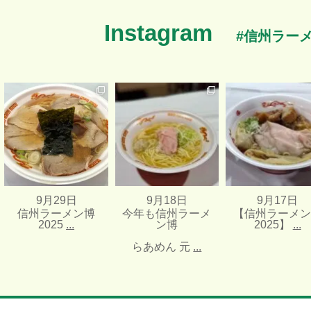
Instagram
#信州ラー
信州ラーメン博 2025
...
今年も信州ラーメン博
【信州ラーメン博202
らあめん 元
...
9月 29 日
9月 17 日
69
0
26
0
9月 18 日
60
0
9月29日
9月18日
9月17日
信州ラーメン博
今年も信州ラーメ
【信州ラーメン
2025
...
ン博
2025】
...
らあめん 元
...