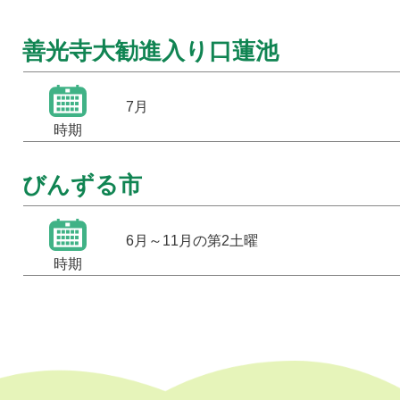
善光寺大勧進入り口蓮池
7月
時期
びんずる市
6月～11月の第2土曜
時期