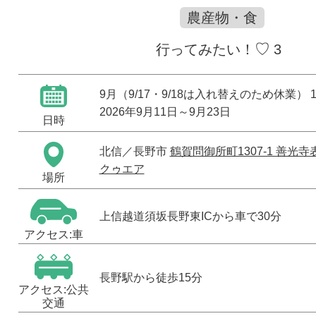
農産物・食
♡
行ってみたい！
3
9月（9/17・9/18は入れ替えのため休業） 10:
2026年9月11日
～
9月23日
日時
北信
／長野市
鶴賀問御所町1307-1 善光
クゥエア
場所
上信越道須坂長野東ICから車で30分
アクセス:車
長野駅から徒歩15分
アクセス:公共
交通