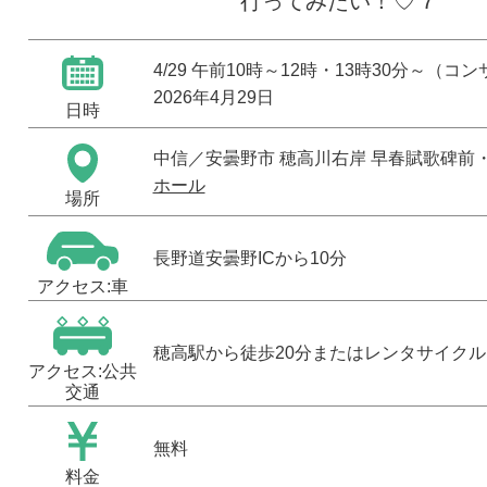
♡
行ってみたい！
7
4/29 午前10時～12時・13時30分～（コ
2026年4月29日
日時
中信
／安曇野市 穂高川右岸 早春賦歌碑前
ホール
場所
長野道安曇野ICから10分
アクセス:車
穂高駅から徒歩20分またはレンタサイクル
アクセス:公共
交通
無料
料金