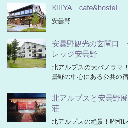
KIIIYA cafe&hostel
安曇野
安曇野観光の玄関口 
レッジ安曇野
北アルプスの大パノラマ
曇野の中心にある公共の
北アルプスと安曇野展
荘
北アルプスの絶景！昭和レト