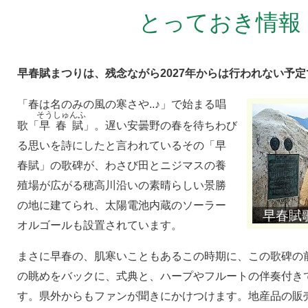
とっておき情報
早春賦まつりは、残念ながら2027年からは行われない予定
「春は名のみの風の寒さや..♪」で始まる唱
そうしゅんふ
歌「
早春賦
」。遅い安曇野の春を待ちわび
る思いを詩にしたと言われているその「早
春賦」の歌碑が、わさび田とニジマスの養
殖場が広がる穂高川沿いの素晴らしい景勝
の地に建てられ、太陽電池内蔵のソーラー
早春賦
オルゴールも設置されています。
まさに早春の、肌寒いこともあるこの時期に、この歌碑の
の眺めをバックに、式典と、ハープやフルートの伴奏付き
す。県外からもファンが聞きにかけつけます。地産品の販