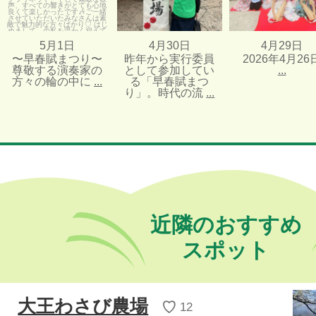
5月1日
4月30日
4月29日
〜早春賦まつり〜
昨年から実行委員
2026年4月26
尊敬する演奏家の
として参加してい
...
方々の輪の中に
...
る「早春賦まつ
り」。時代の流
...
近隣のおすすめ
スポット
大王わさび農場
♡
12