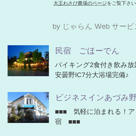
大王わさび農場のページ
をご覧下さい
by じゃらん Web サー
民宿 ごほーでん
バイキング2食付き飲み放
安曇野IC7分大浴場完備♪
ビジネスインあづみ
■■■ 気軽に泊まれる！
宿 ■■■