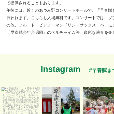
で提供されることもあります。
午後には、近くのあづみ野コンサートホールで、「早春賦
行われます。こちらも入場無料です。コンサートでは、ソ
の他、フルート・ピアノ・マンドリン・サックス・ハーモ
「早春賦少年合唱団」のベルチャイム等、多彩な演奏を楽
Instagram
#早春賦ま
〜早春賦まつり〜
昨年から実行委員として参
2026年4月26日
尊敬する演奏家の方々の輪
加している「早春賦まつ
...
の中に
...
り」。時代の流
...
4月 29 日
5月 1 日
4月 30 日
59
2
0
0
22
1