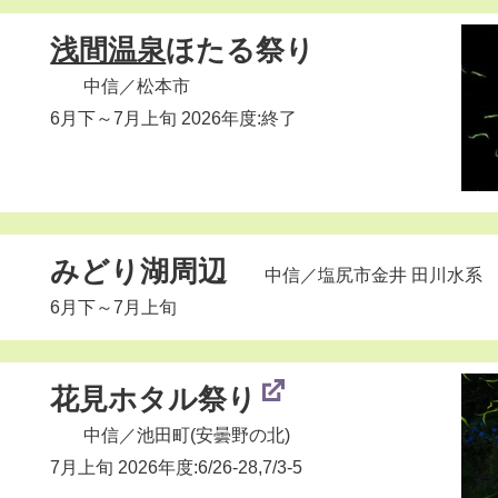
浅間温泉
ほたる祭り
中信
／松本市
6月下～7月上旬 2026年度:終了
みどり湖周辺
中信
／塩尻市金井 田川水系
6月下～7月上旬
花見ホタル祭り
中信
／池田町(安曇野の北)
7月上旬 2026年度:6/26-28,7/3-5