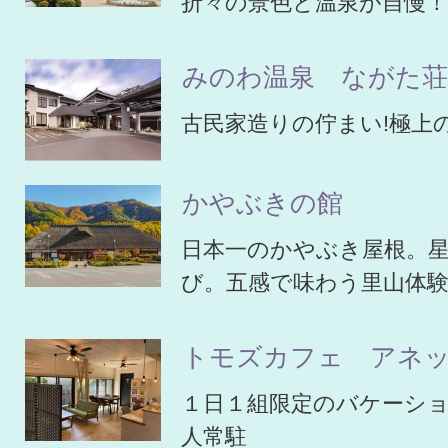
折々の景色と温泉が自慢
みのわ温泉 ながた
古民家造りの佇まい!極上
かやぶきの館
日本一のかやぶき屋根。
び。五感で味わう里山体
トモズカフェ アネ
１日１組限定のバケーシ
人常駐