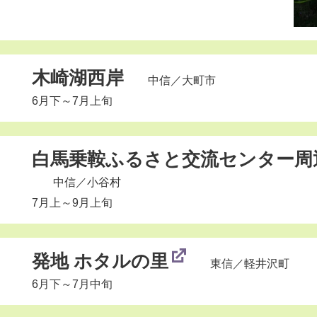
木崎湖西岸
中信
／大町市
6月下～7月上旬
白馬乗鞍ふるさと交流センター周
中信
／小谷村
7月上～9月上旬
発地 ホタルの里
東信
／軽井沢町
6月下～7月中旬