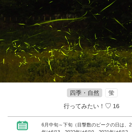
四季・自然
蛍
♡
行ってみたい！
16
6月中旬～下旬（目撃数のピークの日は、2024