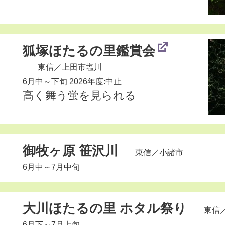
狐塚ほたるの里鑑賞会
東信
／上田市塩川
6月中～下旬 2026年度:中止
高く舞う蛍を見られる
御牧ヶ原 笹沢川
東信
／小諸市
6月中～7月中旬
大川ほたるの里 ホタル祭り
東信
6月下～7月上旬