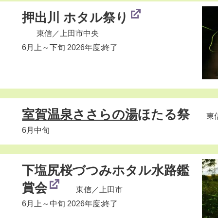
押出川 ホタル祭り
東信
／上田市中央
6月上～下旬 2026年度:終了
室賀温泉ささらの湯
ほたる祭
東
6月中旬
下塩尻桜づつみホタル水路鑑
賞会
東信
／上田市
6月上～中旬 2026年度:終了