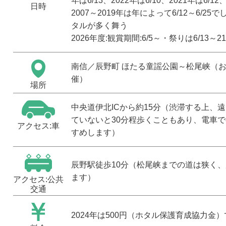
年は6/13、2022年は6/10、2021年は6/12、
日時
2007～2019年は年によって6/12～6/25
タルが多く舞う
2026年度:観賞期間:6/5～・祭りは6/13～21
南信
／辰野町 ほたる童謡公園～松尾峡（
催）
場所
中央道伊北ICから約15分（渋滞する上、
ていないと30分程歩くこともあり、電車
アクセス:車
すめします）
辰野駅徒歩10分（松尾峡までの道は狭く
ます）
アクセス:公共
交通
2024年は500円（ホタル保護育成協力金