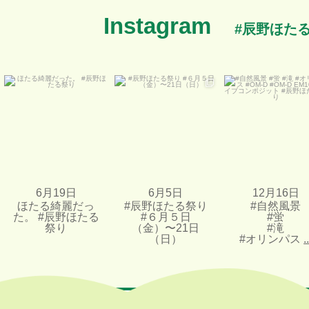
Instagram
#辰野ほた
ほたる綺麗だった。 #辰野
#辰野ほたる祭り
#自然風景
ほたる祭り
#６月５日（金）〜21日
#蛍
（日）
#滝
#オリンパス
...
6月 19 日
6月 5 日
5
0
12月 16 日
15
0
20
0
6月19日
6月5日
12月16日
ほたる綺麗だっ
#辰野ほたる祭り
#自然風景
た。 #辰野ほたる
#６月５日
#蛍
祭り
（金）〜21日
#滝
（日）
#オリンパス
.