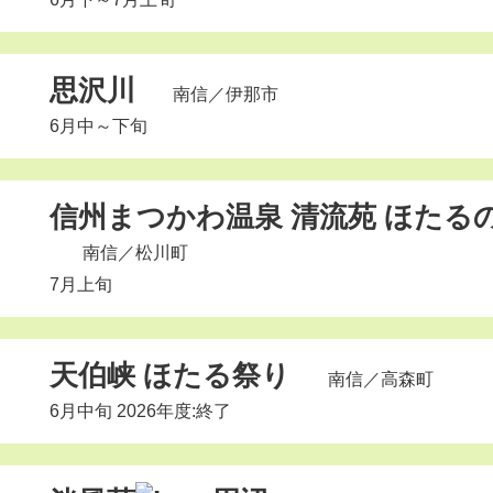
思沢川
南信
／伊那市
6月中～下旬
信州まつかわ温泉 清流苑 ほたる
南信
／松川町
7月上旬
天伯峡 ほたる祭り
南信
／高森町
6月中旬 2026年度:終了