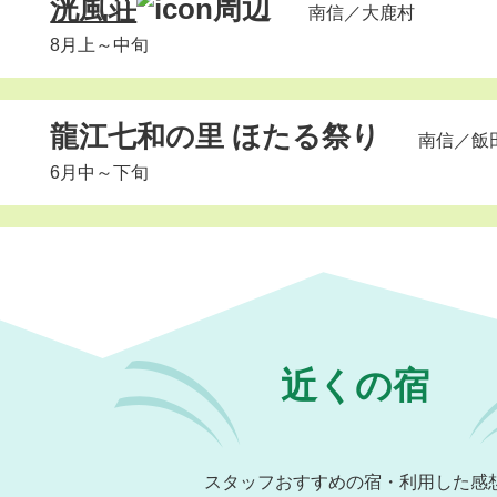
洸風荘
周辺
南信
／大鹿村
8月上～中旬
龍江七和の里 ほたる祭り
南信
／飯
6月中～下旬
近くの宿
スタッフおすすめの宿・利用した感