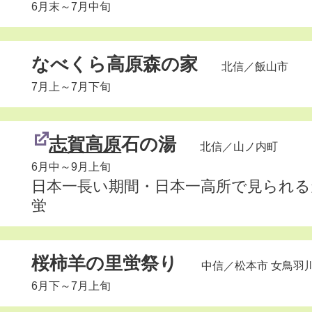
6月末～7月中旬
なべくら高原森の家
北信
／飯山市
7月上～7月下旬
志賀高原
石の湯
北信
／山ノ内町
6月中～9月上旬
日本一長い期間・日本一高所で見られる
蛍
桜柿羊の里蛍祭り
中信
／松本市 女鳥羽
6月下～7月上旬