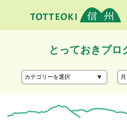
とっておきブロ
カ
テ
ゴ
リ
ー