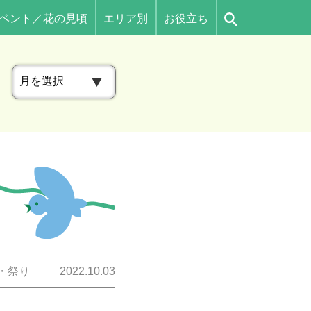
ベント／花の見頃
エリア別
お役立ち
ア
ー
カ
イ
ブ
・祭り
2022.10.03