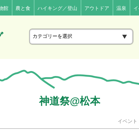
物館
農と食
ハイキング／登山
アウトドア
温泉
イ
カ
グ
テ
ゴ
リ
ー
神道祭@松本
イベント