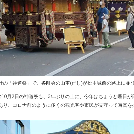
社の「神道祭」で、各町会の山車(だし)が松本城前の路上に並
の10月2日の神道祭も、3年ぶりの上に、今年はちょうど曜日
あり、コロナ前のように多くの観光客や市民が見守って写真を