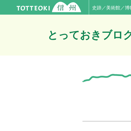
史跡／美術館／博
とっておきブロ