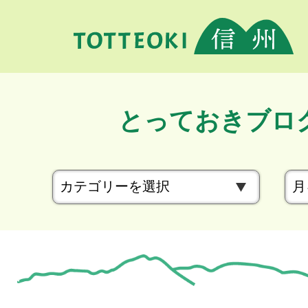
とっておきブロ
カ
テ
ゴ
リ
ー