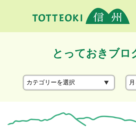
とっておきブロ
カ
テ
ゴ
リ
ー