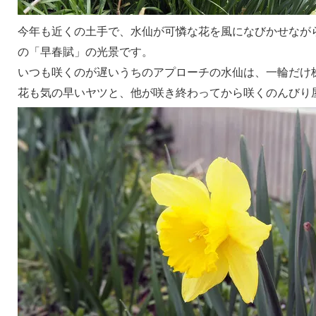
今年も近くの土手で、水仙が可憐な花を風になびかせなが
の「早春賦」の光景です。
いつも咲くのが遅いうちのアプローチの水仙は、一輪だけ
花も気の早いヤツと、他が咲き終わってから咲くのんびり