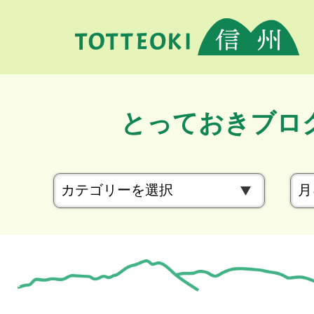
とっておきブロ
カ
テ
ゴ
リ
ー