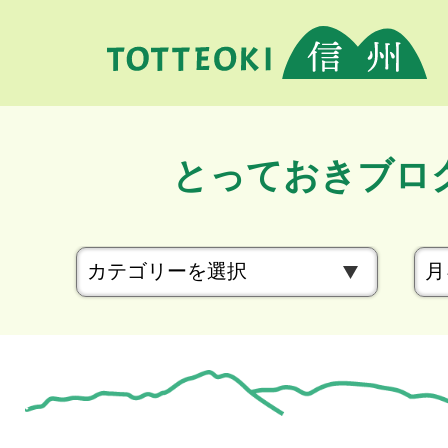
とっておきブロ
カ
テ
ゴ
リ
ー