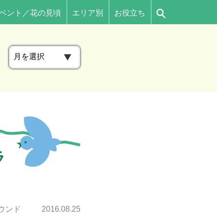
ベント／花の見頃
エリア別
お役立ち
ア
ー
カ
イ
ブ
ラ
ウンド
2016.08.25