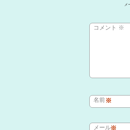
メ
コメント
※
名前
※
メール
※