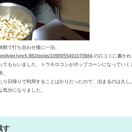
旅館で打ち合わせ後に一泊、
com/tyler.lynch.982/posts/1090055491070684
の口コミに書かれ
ってもらいました。トウモロコシがポップコーンになっていく
験。
たり日帰りで利用することばかりだったので、泊まるのは久し
な気分になりました。
残す