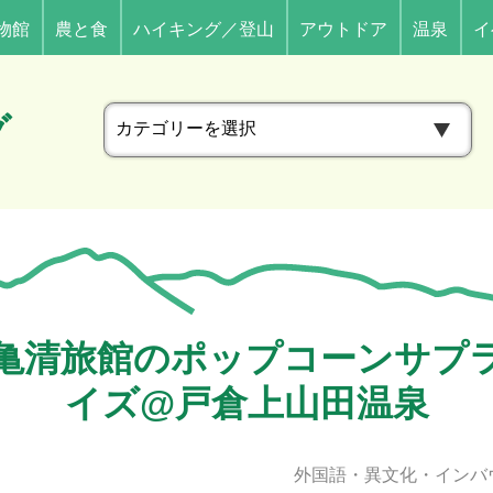
物館
農と食
ハイキング／登山
アウトドア
温泉
イ
カ
グ
テ
ゴ
リ
ー
亀清旅館のポップコーンサプ
イズ@戸倉上山田温泉
外国語・異文化・インバ