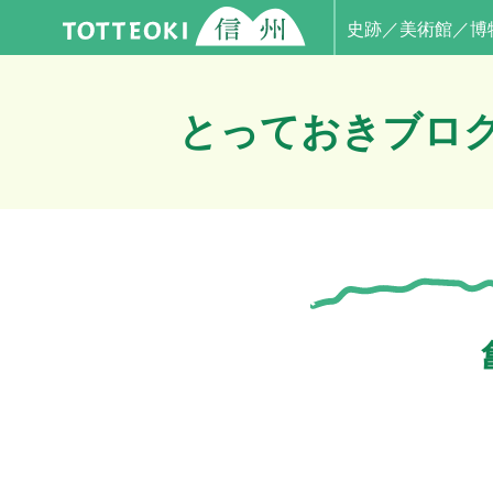
史跡／美術館／博
とっておきブロ