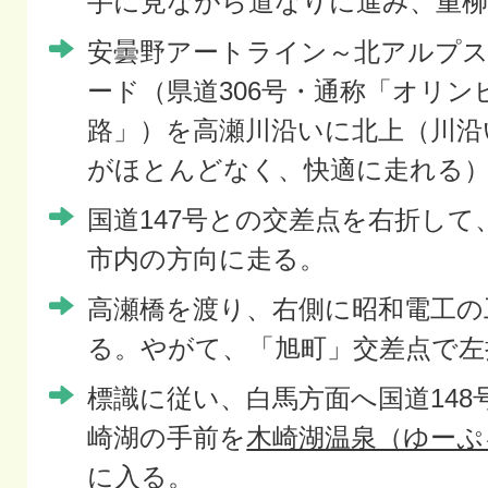
手に見ながら道なりに進み、重柳
安曇野アートライン～北アルプ
ード（県道306号・通称「オリン
路」）を高瀬川沿いに北上（川沿
がほとんどなく、快適に走れる
国道147号との交差点を右折して
市内の方向に走る。
高瀬橋を渡り、右側に昭和電工の
る。やがて、「旭町」交差点で左
標識に従い、白馬方面へ国道148
崎湖の手前を
木崎湖温泉（ゆーぷ
に入る。