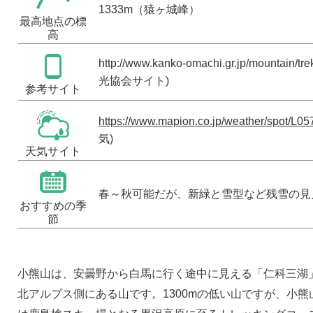
1333m（猿ヶ城峰）
最高地点の標
高
http://www.kanko-omachi.gr.jp/mountain/tre
光協会サイト)
参考サイト
https://www.mapion.co.jp/weather/spot/L05
気)
天気サイト
春～秋可能だが、新緑と雪型など残雪の見
おすすめの季
節
小熊山は、安曇野から白馬に行く途中に見える「仁科三湖
北アルプス側にある山です。1300mの低い山ですが、小