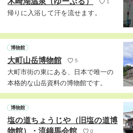
木崎湖温泉（ゆーぷる）
♡
1
帰りに入浴して汗を流せます。
博物館
大町山岳博物館
♡
5
大町市街の東にある、日本で唯一の
本格的な山岳資料の博物館です。
博物館
塩の道ちょうじや（旧塩の道博
物館）・流鏑馬会館
♡
0