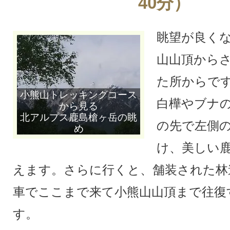
40分）
眺望が良く
山山頂から
た所からで
小熊山トレッキングコース
白樺やブナ
から見る
北アルプス鹿島槍ヶ岳の眺
の先で左側
め
け、美しい
えます。さらに行くと、舗装された林
車でここまで来て小熊山山頂まで往復
す。