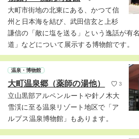
大町市街地の北東にある、かつて信
州と日本海を結び、武田信玄と上杉
謙信の「敵に塩を送る」という逸話が有
道」などについて展示する博物館です。
温泉・博物館
大町温泉郷（薬師の湯他）
♡
3
立山黒部アルペンルートや
針ノ木大
雪渓
に至る温泉リゾート地区で「ア
ルプス温泉博物館」もあります。