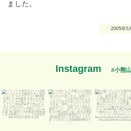
ました。
2005
Instagram
#小熊
*
この年にして真夏の人生初
お願いマッスルが脳内
とっても気持ちのいい天気
のトレラン大会。
...
されている今日この
だったから☀️⛰️
...
8月 1 日
5月 7 日
32
3
748
9
11月 1 日
0
2