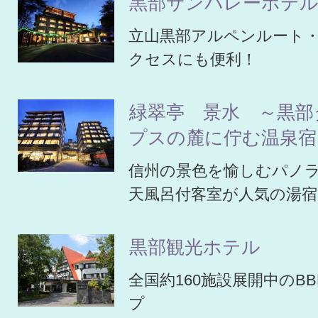
黒部サンバレーホテ
立山黒部アルペンルート
クセスにも便利！
緑翠亭 景水 ～黒部
プスの麓に佇む温泉宿
信州の景色を愉しむパノ
天風呂付客室が人気の湯宿
黒部観光ホテル
全国約160施設展開中のB
プ