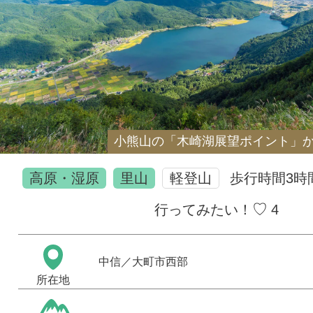
小熊山の「木崎湖展望ポイント」
高原・湿原
里山
軽登山
歩行時間
3時
♡
行ってみたい！
4
中信
／大町市西部
所在地