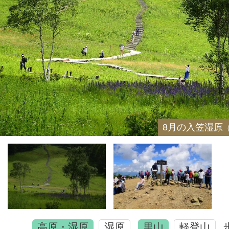
8月の入笠湿原
高原・湿原
湿原
里山
軽登山