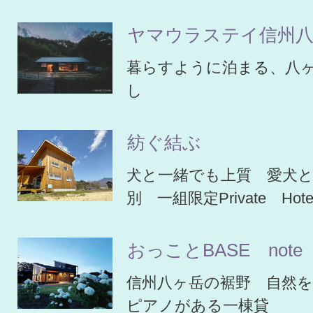
ヤマウラステイ信州八
暮らすように泊まる、八
し
紡ぐ結ぶ
犬と一緒でも上質 愛犬
別 一組限定Private Hot
おっことBASE note
信州八ヶ岳の裾野 自然
ピアノがある一棟貸