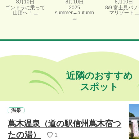
8月10日
8月10日
8月10日
ゴンドラに乗って
2025
8/9 富士見パノラ
山頂へ！
...
summer→autumn
マリゾート
...
...
近隣のおすすめ
スポット
温泉
蔦木温泉（道の駅信州蔦木宿つ
たの湯）
♡
1