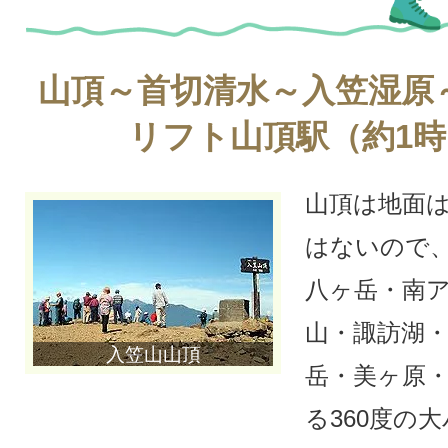
山頂～首切清水～入笠湿原
リフト山頂駅（約1時
山頂は地面
はないので
八ヶ岳・南
山・諏訪湖
入笠山山頂
岳・美ヶ原
る360度の