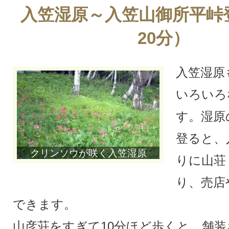
入笠湿原～入笠山御所平峠
20分）
入笠湿原
いろいろ
す。湿原
登ると、
クリンソウが咲く入笠湿原
りに山荘
り、売店
できます。
山彦荘をすぎて10分ほど歩くと、舗