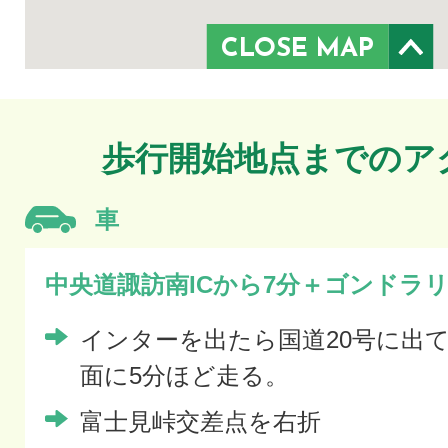
CLOSE MAP
歩行開始地点までのア
車
中央道諏訪南ICから7分＋ゴンドラリ
インターを出たら国道20号に出
面に5分ほど走る。
富士見峠交差点を右折