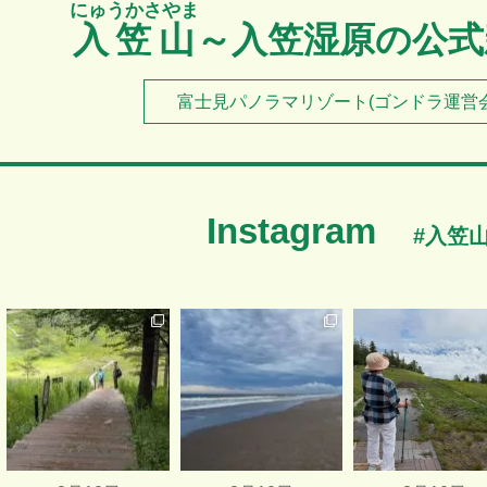
にゅうかさやま
入笠山
～入笠湿原の公式
富士見パノラマリゾート(ゴンドラ運営会
Instagram
#入笠
ゴンドラに乗って山頂
2025 summer→autumn
8/9 富士見パノラマリゾー
へ！
...
...
ト
...
8月 10 日
8月 10 日
8月 10 日
4
0
3
0
6
0