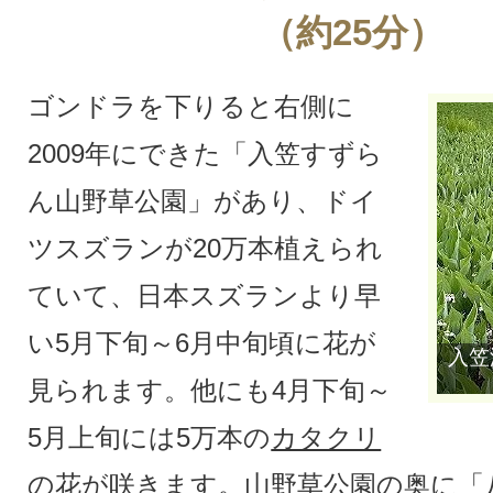
（約25分）
ゴンドラを下りると右側に
2009年にできた「入笠すずら
ん山野草公園」があり、ドイ
ツスズランが20万本植えられ
ていて、日本スズランより早
い5月下旬～6月中旬頃に花が
入笠
見られます。他にも4月下旬～
5月上旬には5万本の
カタクリ
の花が咲きます。山野草公園の奥に「