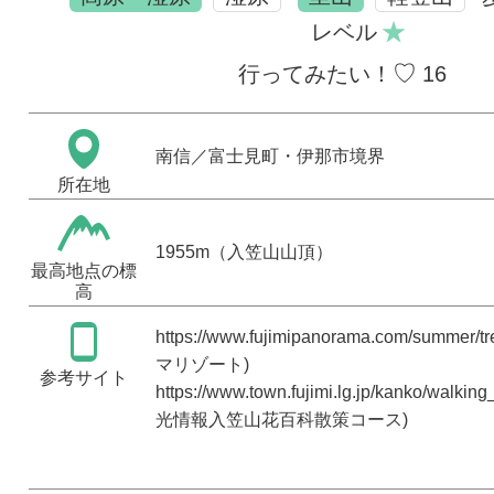
★
レベル
♡
行ってみたい！
16
南信
／富士見町・伊那市境界
所在地
1955m（入笠山山頂）
最高地点の標
高
https://www.fujimipanorama.com/summer/tr
マリゾート)
参考サイト
https://www.town.fujimi.lg.jp/kanko/walking
光情報入笠山花百科散策コース)