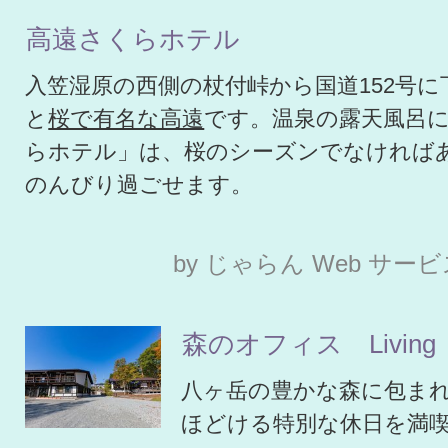
高遠さくらホテル
入笠湿原の西側の杖付峠から国道152号
と
桜で有名な高遠
です。温泉の露天風呂
らホテル」は、桜のシーズンでなければ
のんびり過ごせます。
by じゃらん Web サー
森のオフィス Living
八ヶ岳の豊かな森に包ま
ほどける特別な休日を満