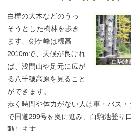
白樺の大木などのうっ
そうとした樹林を歩き
ます。剣ケ峰は標高
2010mで、天候が良けれ
白駒池
ば、浅間山や足元に広が
る八千穂高原を見ること
ができます。
歩く時間や体力がない人は車・バス・
で国道299号を奥に進み、白駒池登り
動します。