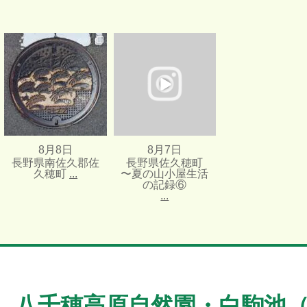
長野県南佐久郡佐久穂町
...
長野県佐久穂町 〜夏の山小
屋生活の記録⑥
...
8月 8 日
10
0
8月 7 日
25
0
8月8日
8月7日
長野県南佐久郡佐
長野県佐久穂町
久穂町
...
〜夏の山小屋生活
の記録⑥
...
八千穂高原自然園・白駒池