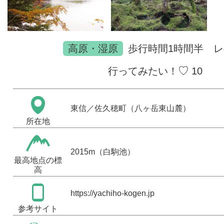
高原・湿原
歩行時間
1時間半
レ
♡
行ってみたい！
10
東信
／佐久穂町（八ヶ岳東山麓）
所在地
2015m（白駒池）
最高地点の標
高
https://yachiho-kogen.jp
参考サイト