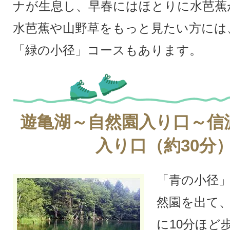
ナが生息し、早春にはほとりに水芭蕉
水芭蕉や山野草をもっと見たい方には
「緑の小径」コースもあります。
遊亀湖～自然園入り口～信
入り口（約30分
「青の小径
然園を出て、
に10分ほど