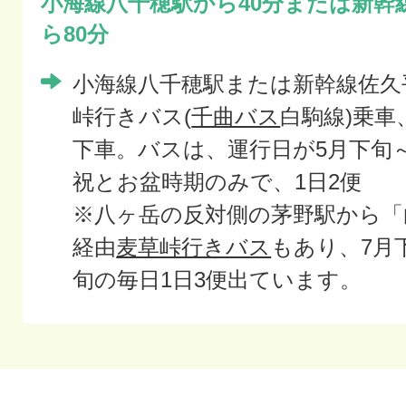
小海線八千穂駅から40分または新幹
ら80分
小海線八千穂駅または新幹線佐久
峠行きバス(
千曲バス
白駒線)乗車
下車。バスは、運行日が5月下旬～
祝とお盆時期のみで、1日2便
※八ヶ岳の反対側の茅野駅から「
経由
麦草峠行きバス
もあり、7月
旬の毎日1日3便出ています。