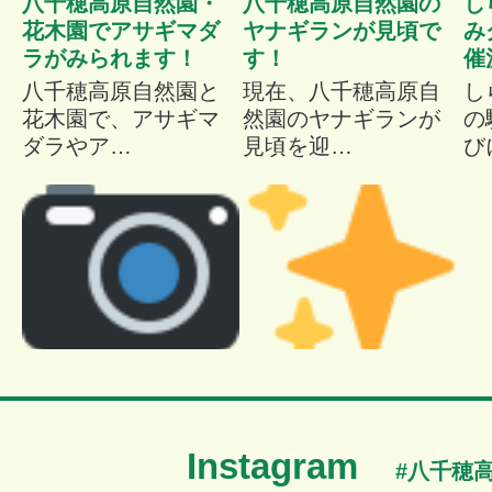
八千穂高原自然園・
八千穂高原自然園の
し
花木園でアサギマダ
ヤナギランが見頃で
み
ラがみられます！
す！
催
八千穂高原自然園と
現在、八千穂高原自
し
花木園で、アサギマ
然園のヤナギランが
の
ダラやア…
見頃を迎…
び
Instagram
#八千穂