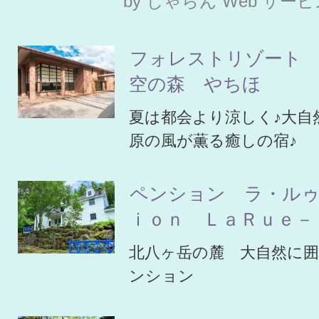
by じゃらん Web サー
フォレストリゾート 
空の森 やちほ
夏は都会より涼しく♪大自
原の風が薫る癒しの宿♪
ペンション ラ・ルゥ
ｉｏｎ ＬａＲｕｅ－
北八ヶ岳の麓 大自然に
ンション