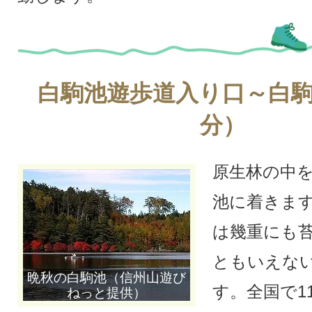
白駒池遊歩道入り口～白駒
分）
原生林の中
池に着きま
は幾重にも
ともいえな
晩秋の白駒池（信州山遊び
す。全国で1
ねっと提供）