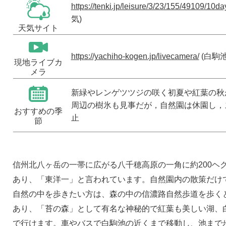
https://tenki.jp/leisure/3/23/155/49109/10da
気)
天気サイト
https://yachiho-kogen.jp/livecamera/
(白駒
現地ライブカ
メラ
新緑やレンゲツツジの咲く初夏や紅葉の秋
周辺の樹氷も見事だが，自然園は休園し，
おすすめの季
止
節
信州北八ヶ岳の一帯に広がる八千穂高原の一角に約200ヘ
あり、「東洋一」と言われています。自然園内の散策だけ
自然の中を歩きたい方は、森の中の信濃路自然歩道を歩く
あり、「苔の森」として有名な神秘的で紅葉も美しい湖、
で行けます。車やバスで白駒池の近くまで移動し、池まで