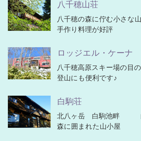
八千穂山荘
八千穂の森に佇む小さな
手作り料理が好評
ロッジエル・ケーナ
八千穂高原スキー場の目
登山にも便利です♪
白駒荘
北八ヶ岳 白駒池畔 
森に囲まれた山小屋