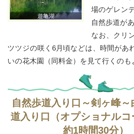
場のゲレン
遊亀湖
自然歩道が
なお、クリ
ツツジの咲く6月頃などは、時間があ
いの花木園（同料金）を見て行くのも
自然歩道入り口～剣ヶ峰～
道入り口（オプショナルコ
約1時間30分）