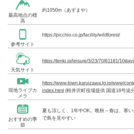
約1050m（あずまや）
最高地点の標
高
https://picchio.co.jp/facility/wildforest/
参考サイト
https://tenki.jp/leisure/3/23/70/61181/10day
天気サイト
https://www.town.karuizawa.lg.jp/www/con
現地ライブカ
index.html
(軽井沢町役場提供 国道18号追
メラ
夏も涼しく、1年中OK。晩秋～春は、寒
で鳥を見やすい
おすすめの季
節