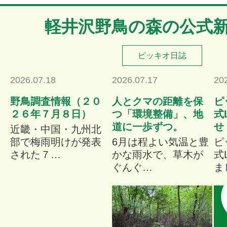
軽井沢野鳥の森の公式
ピッキオ日誌
2026.07.18
2026.07.17
20
野鳥調査情報（２０
人とクマの距離を保
ピ
２６年７月８日）
つ「環境整備」、地
式
道に一歩ずつ。
せ
近畿・中国・九州北
部で梅雨明けが発表
6月は程よい気温と豊
ピ
された７…
かな雨水で、草木が
式
ぐんぐ…
ま