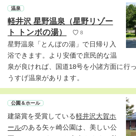
温泉
軽井沢 星野温泉（星野リゾー
ト トンボの湯）
♡
8
星野温泉「とんぼの湯」で日帰り入
浴できます。より安価で庶民的な温
泉が良ければ、国道18号を小諸方面に行
うすげ温泉
があります。
公園＆ホール
建築賞を受賞している
軽井沢大賀ホ
ール
のある矢ヶ崎公園は、美しい公