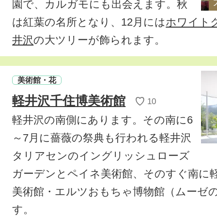
園で、カルガモにも出会えます。秋
は紅葉の名所となり、12月には
ホワイトク
井沢
の大ツリーが飾られます。
美術館・花
軽井沢千住博美術館
♡
10
軽井沢の南側にあります。その南に6
～7月に
薔薇の祭典
も行われる軽井沢
タリアセンのイングリッシュローズ
ガーデンとペイネ美術館、そのすぐ南に
美術館・エルツおもちゃ博物館（ムーゼ
す。