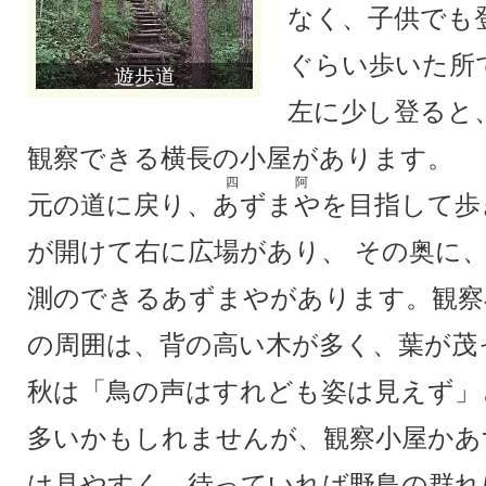
なく、子供でも
ぐらい歩いた所
遊歩道
左に少し登ると
観察できる横長の小屋があります。
四阿
元の道に戻り、
あずまや
を目指して歩
が開けて右に広場があり、 その奥に
測のできるあずまやがあります。観察
の周囲は、背の高い木が多く、葉が茂
秋は「鳥の声はすれども姿は見えず」
多いかもしれませんが、観察小屋かあ
は見やすく、待っていれば野鳥の群れ