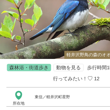
軽井沢野鳥の森のオ
森林浴・街道歩き
動物を見る
歩行時間
♡
行ってみたい！
12
東信
／軽井沢町星野
所在地