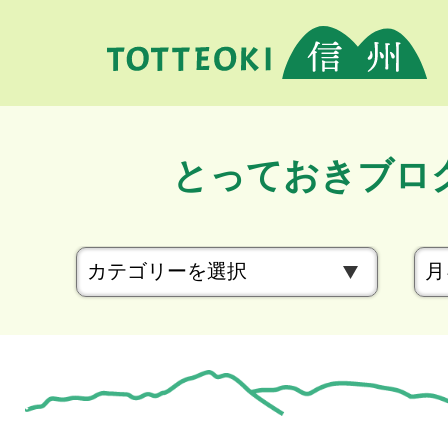
とっておきブロ
カ
テ
ゴ
リ
ー