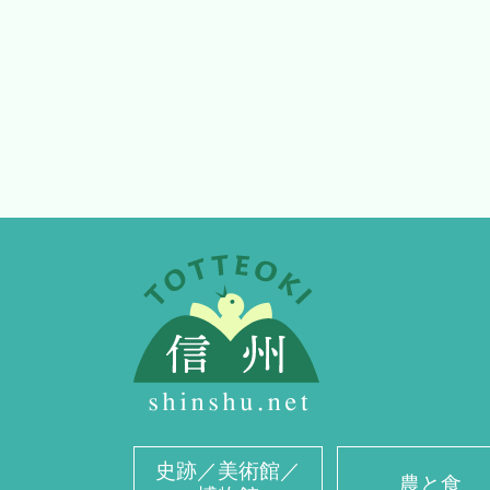
史跡／美術館／
農と食