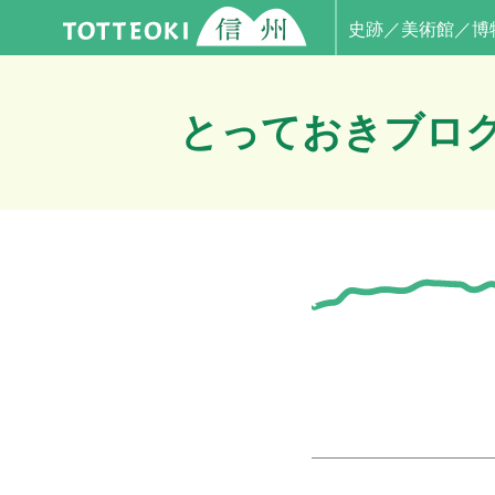
史跡／美術館／博
とっておきブロ