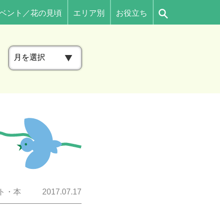
ベント／花の見頃
エリア別
お役立ち
ア
ー
カ
イ
ブ
ト・本
2017.07.17