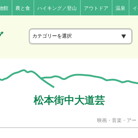
物館
農と食
ハイキング／登山
アウトドア
温泉
イ
カ
グ
テ
ゴ
リ
ー
松本街中大道芸
映画・音楽・アー