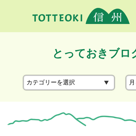
とっておきブロ
カ
テ
ゴ
リ
ー