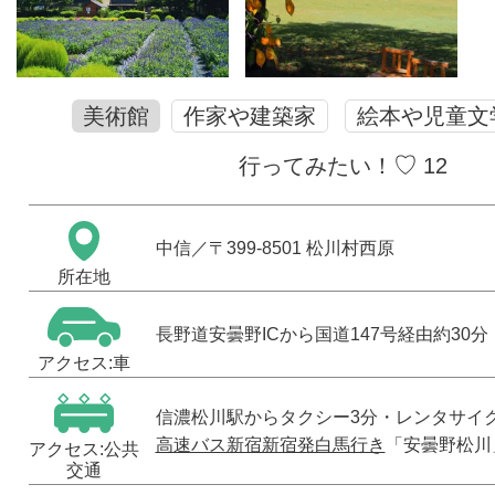
美術館
作家や建築家
絵本や児童文
♡
行ってみたい！
12
中信
／〒399-8501 松川村西原
所在地
長野道安曇野ICから国道147号経由約30分
アクセス:車
信濃松川駅からタクシー3分・レンタサイク
高速バス新宿新宿発白馬行き
「安曇野松川
アクセス:公共
交通