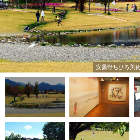
安曇野ちひろ美術
安曇野ちひろ美
2017年「高畑勲がつくるちひろ展 ようこそ！ちひろ
の一部
トットちゃん広場 