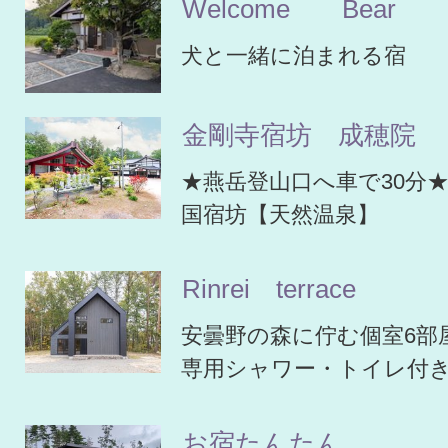
Welcome Bear
犬と一緒に泊まれる宿
金剛寺宿坊 成穂院
★燕岳登山口へ車で30分
国宿坊【天然温泉】
Rinrei terrace
安曇野の森に佇む個室6部
専用シャワー・トイレ付
お宿たんたん