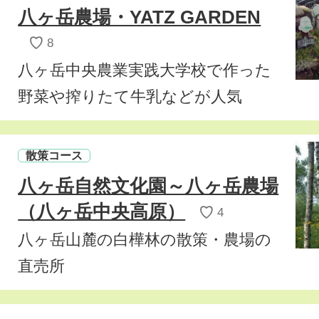
八ヶ岳農場・YATZ GARDEN
♡
8
八ヶ岳中央農業実践大学校で作った
野菜や搾りたて牛乳などが人気
散策コース
八ヶ岳自然文化園～八ヶ岳農場
（八ヶ岳中央高原）
♡
4
八ヶ岳山麓の白樺林の散策・農場の
直売所