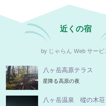
近くの宿
by じゃらん Web サー
八ヶ岳高原テラス
星降る高原の夜
八ヶ岳温泉 樅の木荘