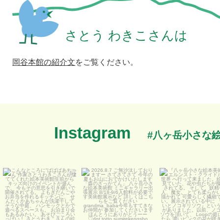
さとう わきこさんは
岡谷本館の紹介文
をご覧ください。
Instagram
#八ヶ岳小さな
こんなところに“ばばばあち
2026.8.7
『八ヶ岳小さな絵本
ゃん”
ご無沙汰しておりますー
...
館』
...
...
8月 7 日
6月 13 日
8月 7 日
0
2
44
0
0
0