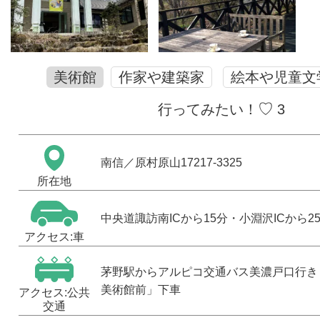
美術館
作家や建築家
絵本や児童文
♡
行ってみたい！
3
南信
／原村原山17217-3325
所在地
中央道諏訪南ICから15分・小淵沢ICから2
アクセス:車
茅野駅からアルピコ交通バス美濃戸口行き
美術館前」下車
アクセス:公共
交通