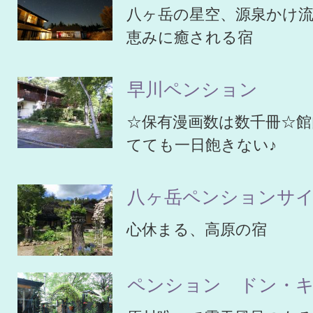
八ヶ岳の星空、源泉かけ
恵みに癒される宿
早川ペンション
☆保有漫画数は数千冊☆
てても一日飽きない♪
八ヶ岳ペンションサ
心休まる、高原の宿
ペンション ドン・