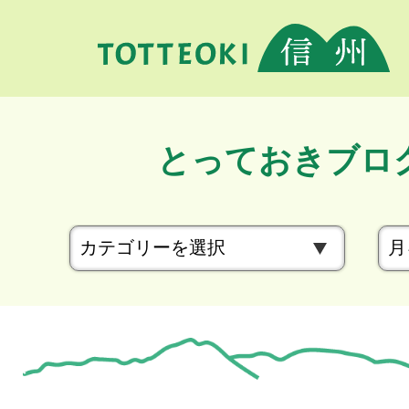
とっておきブロ
カ
テ
ゴ
リ
ー