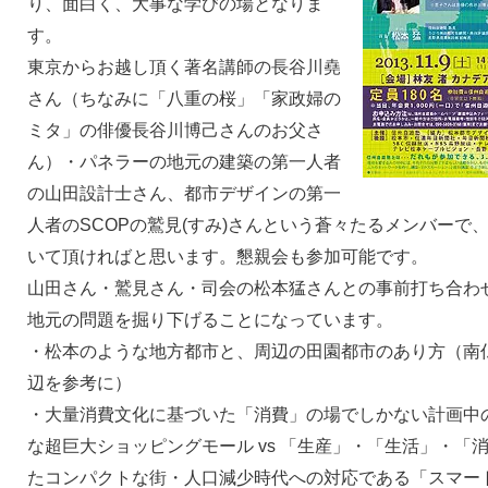
り、面白く、大事な学びの場となりま
す。
東京からお越し頂く著名講師の長谷川堯
さん（ちなみに「八重の桜」「家政婦の
ミタ」の俳優長谷川博己さんのお父さ
ん）・パネラーの地元の建築の第一人者
の山田設計士さん、都市デザインの第一
人者のSCOPの鷲見(すみ)さんという蒼々たるメンバーで
いて頂ければと思います。懇親会も参加可能です。
山田さん・鷲見さん・司会の松本猛さんとの事前打ち合わ
地元の問題を掘り下げることになっています。
・松本のような地方都市と、周辺の田園都市のあり方（南
辺を参考に）
・大量消費文化に基づいた「消費」の場でしかない計画中
な超巨大ショッピングモール vs 「生産」・「生活」・「
たコンパクトな街・人口減少時代への対応である「スマー