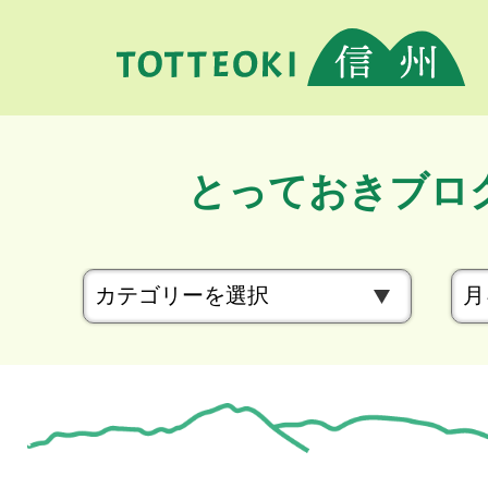
とっておきブロ
カ
テ
ゴ
リ
ー