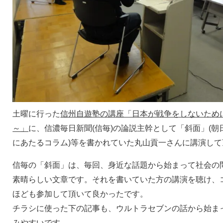
土曜に行った
信州自遊塾の講座「日本が戦争をしないため
～」
に、信濃毎日新聞(信毎)の論説主幹として「斜面」(
にあたるコラム)等を書かれていた丸山貢一さんに講演し
信毎の「斜面」は、毎回、身近な話題から始まって社会の
素晴らしい文章です。それを書いていた方の講演を聴け、コ
ほども参加して頂いて良かったです。
チラシに使った下の記事も、ウルトラセブンの話から始ま
みやすいです。