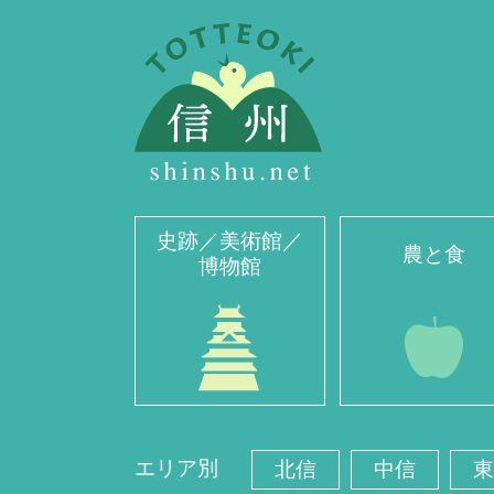
史跡／美術館／
農と食
博物館
エリア別
北信
中信
東