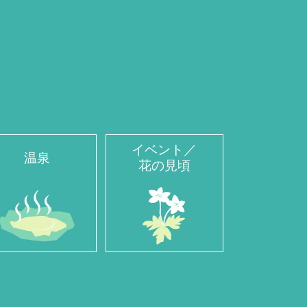
イベント／
温泉
花の見頃