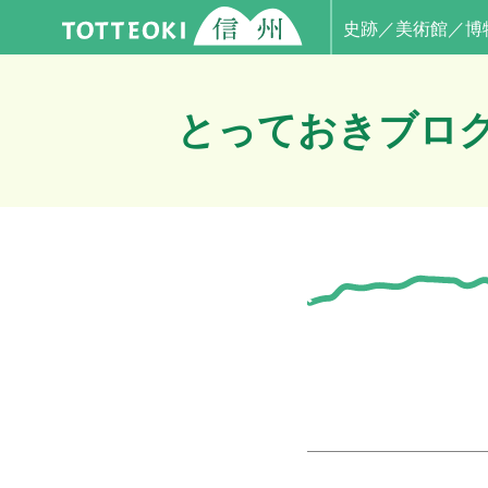
史跡／美術館／博
とっておきブロ