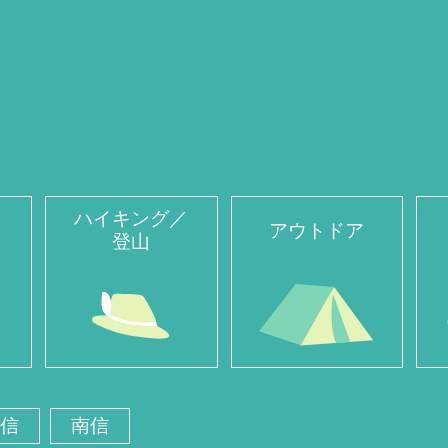
ハイキング／
アウトドア
登山
信
南信