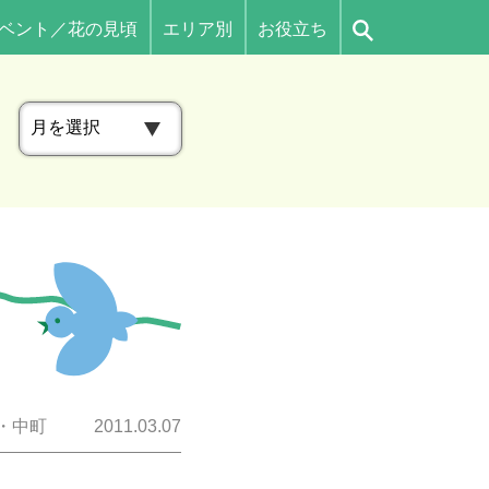
ベント／花の見頃
エリア別
お役立ち
ア
ー
カ
イ
ブ
・中町
2011.03.07