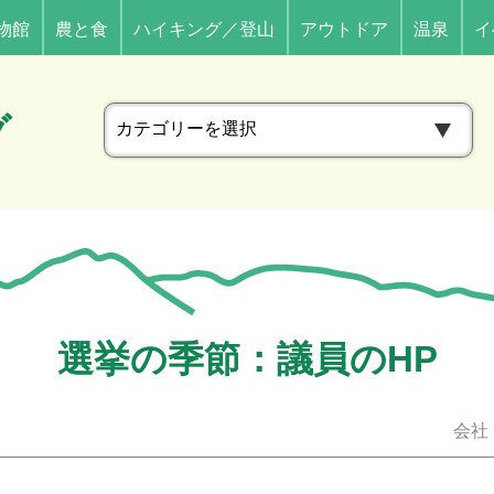
物館
農と食
ハイキング／登山
アウトドア
温泉
イ
カ
グ
テ
ゴ
リ
ー
選挙の季節：議員のHP
会社