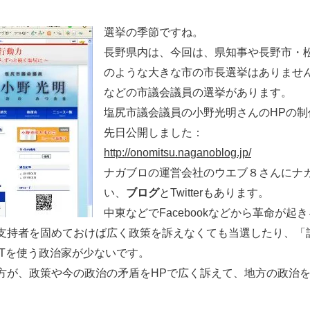
選挙の季節ですね。
長野県内は、今回は、県知事や長野市・
のような大きな市の市長選挙はありませ
などの市議会議員の選挙があります。
塩尻市議会議員の小野光明さんのHPの
先日公開しました：
http://onomitsu.naganoblog.jp/
ナガブロの運営会社のウエブ８さんにナ
い、
ブログ
とTwitterもあります。
中東などでFacebookなどから革命が
支持者を固めておけば広く政策を訴えなくても当選したり、「
ITを使う政治家が少ないです。
方が、政策や今の政治の矛盾をHPで広く訴えて、地方の政治