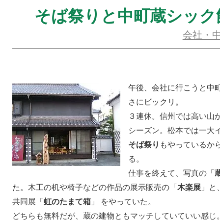
そば祭りと中町蔵シック
会社・
午後、会社に行こうと中
さにビックリ。
３連休。信州では高い山
シーズン。松本では一大
そば祭り
もやっているか
る。
仕事を終えて、写真の「
た。木工の机や椅子などの作品の展示販売の「
木楽展
」と
共同展「
虹のたまて箱
」 をやっていた。
どちらも無料だが、蔵の建物ともマッチしていていい感じ