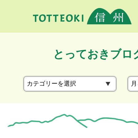
とっておきブロ
カ
テ
ゴ
リ
ー