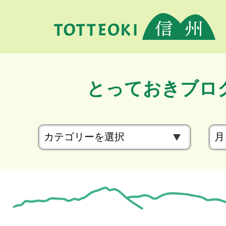
とっておきブロ
カ
テ
ゴ
リ
ー