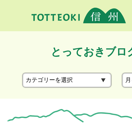
とっておきブロ
カ
テ
ゴ
リ
ー