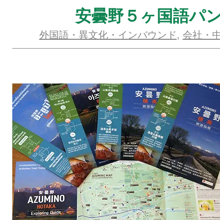
安曇野５ヶ国語パ
外国語・異文化・インバウンド
,
会社・