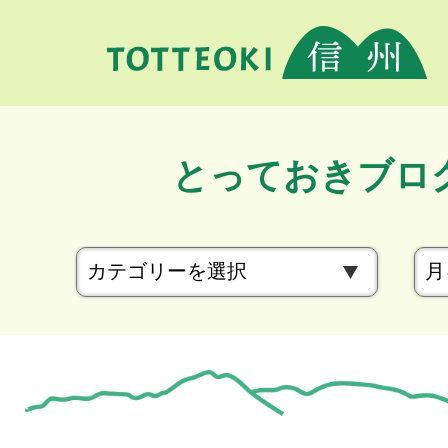
とっておきブロ
カ
テ
ゴ
リ
ー