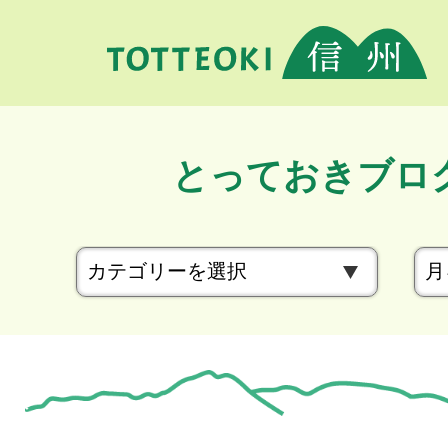
とっておきブロ
カ
テ
ゴ
リ
ー