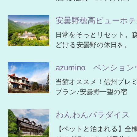
安曇野穂高ビューホテ
日常をそっとリセット。
どける安曇野の休日を。
azumino ペンショ
当館オススメ！信州プレ
プラン♪安曇野一望の宿
わんわんパラダイス
【ペットと泊まれる】全