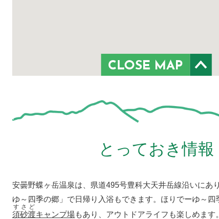
CLOSE MAP
とっておき情報
安曇野蝶ヶ岳温泉は、県道495号豊科大天井岳線沿いにあ
ゆ～四季の郷」で日帰り入浴もできます。ほりでーゆ～四
すさど
須砂渡
キャンプ場
もあり、アウトドアライフも楽しめます