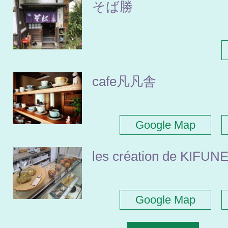
そば勝
cafe凡凡舎
Google Map
les création de KIFUN
Google Map