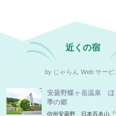
近くの宿
by じゃらん Web サー
安曇野蝶ヶ岳温泉 ほ
季の郷
信州安曇野 日本百名山『