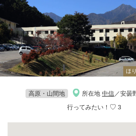
ほ
高原・山間地
所在地
中信
／安曇
♡
行ってみたい！
3