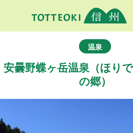
温泉
安曇野蝶ヶ岳温泉（ほりで
の郷）