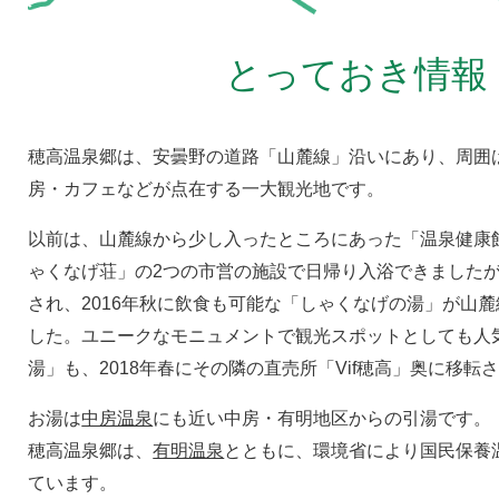
とっておき情報
穂高温泉郷は、安曇野の道路「山麓線」沿いにあり、周囲
房・カフェなどが点在する一大観光地です。
以前は、山麓線から少し入ったところにあった「温泉健康
ゃくなげ荘」の2つの市営の施設で日帰り入浴できました
され、2016年秋に飲食も可能な「しゃくなげの湯」が山
した。ユニークなモニュメントで観光スポットとしても人
湯」も、2018年春にその隣の直売所「Vif穂高」奥に移転
お湯は
中房温泉
にも近い中房・有明地区からの引湯です。
穂高温泉郷は、
有明温泉
とともに、環境省により国民保養
ています。