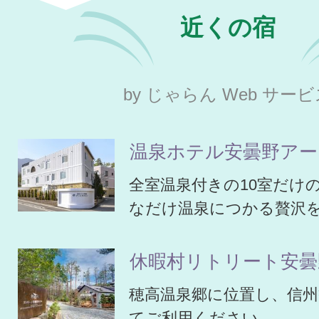
近くの宿
by じゃらん Web サー
温泉ホテル安曇野ア
全室温泉付きの10室だけ
なだけ温泉につかる贅沢
休暇村リトリート安曇
穂高温泉郷に位置し、信
てご利用ください。