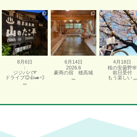
：
2026.6
桜の安曇野🌸
ジジババ➰
豪商の宿 穂高城
前日受付
ドライブ😉👍🚙💨
...
もう楽しい
...
...
6月 14 日
4月 18 日
8月 6 日
3071
16
0
11
364
4
8月6日
6月14日
4月18日
：
2026.6
桜の安曇野🌸
ジジババ➰
豪商の宿 穂高城
前日受付
ドライブ😉👍🚙💨
...
もう楽しい
...
...