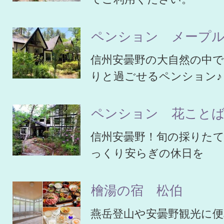
ペンション メープ
信州安曇野の大自然の中
りと過ごせるペンション♪
ペンション 花こと
信州安曇野！旬の採りた
っくり安らぎの休日を
檜湯の宿 松伯
燕岳登山や安曇野観光に便